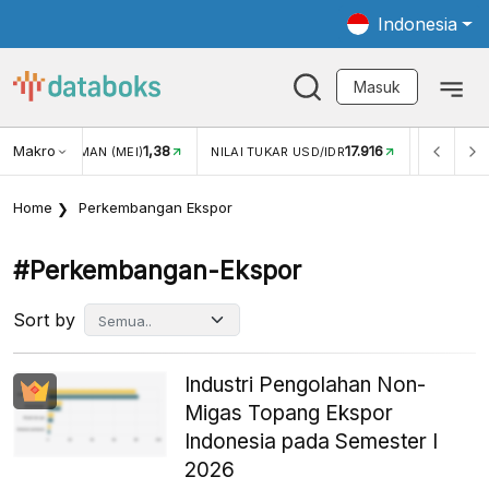
Indonesia
Masuk
Makro
17.916
2,88%
-
KAR USD/IDR
INFLASI YOY (JUL)
INFLASI MOM (JUL)
Home
Perkembangan Ekspor
#perkembangan-Ekspor
Sort by
Industri Pengolahan Non-
Migas Topang Ekspor
Indonesia pada Semester I
2026