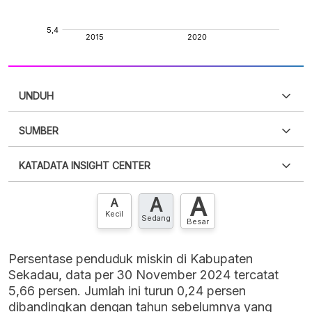
UNDUH
SUMBER
PDF
PNG
Silakan
login
untuk mengakses informasi ini
.
Belum
KATADATA INSIGHT CENTER
punya akun?
Silakan
Daftar sekarang
,
GRATIS!
XLS
EMBED
A
A
Hubungi sekarang »
A
Kecil
Sedang
Besar
Persentase penduduk miskin di Kabupaten
Sekadau, data per 30 November 2024 tercatat
5,66 persen. Jumlah ini turun 0,24 persen
dibandingkan dengan tahun sebelumnya yang