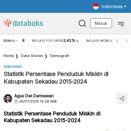
Indonesia
Masuk
Makro
18
2,42%
0,13%
KAR USD/IDR
INFLASI YOY (APR)
INFLASI MOM (APR)
Home
Data Stories
Demografi
DEMOGRAFI
Statistik Persentase Penduduk Miskin di
Kabupaten Sekadau 2015-2024
Agus Dwi Darmawan
26/07/2025 14:39 WIB
Statistik Persentase Penduduk Miskin di
Kabupaten Sekadau 2015-2024