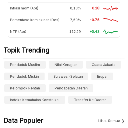
Inflasi mom (Apr)
0,13%
-0.28
Persentase kemiskinan (Des)
7,50%
-0.75
NTP (Apr)
112,29
+0.43
Topik Trending
Penduduk Muslim
Nilai Kerugian
Cuaca Jakarta
Penduduk Miskin
Sulawesi-Selatan
Erupsi
Kelompok Rentan
Pendapatan Daerah
Indeks Kemahalan Konstruksi
Transfer Ke Daerah
Data Populer
Lihat Semua