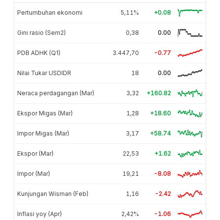
Pertumbuhan ekonomi
5,11%
+0.08
Gini rasio (Sem2)
0,38
0.00
PDB ADHK (Q1)
3.447,70
-0.77
Nilai Tukar USDIDR
18
0.00
Neraca perdagangan (Mar)
3,32
+160.82
Ekspor Migas (Mar)
1,28
+18.60
Impor Migas (Mar)
3,17
+58.74
Ekspor (Mar)
22,53
+1.62
Impor (Mar)
19,21
-8.08
Kunjungan Wisman (Feb)
1,16
-2.42
Inflasi yoy (Apr)
2,42%
-1.06