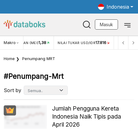
Indonesia
Masuk
Makro
17.816
2,88%
-
KAR USD/IDR
INFLASI YOY (JUL)
INFLASI MOM (JUL)
Home
Penumpang MRT
#penumpang-Mrt
Sort by
Jumlah Pengguna Kereta
Indonesia Naik Tipis pada
April 2026