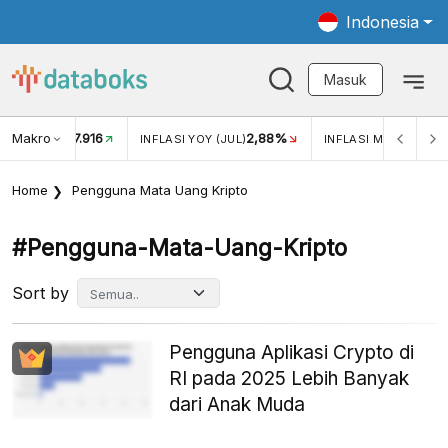
Indonesia
Masuk
Makro
17.916
2,88%
-
KAR USD/IDR
INFLASI YOY (JUL)
INFLASI MOM (JUL)
Home
Pengguna Mata Uang Kripto
#pengguna-Mata-Uang-Kripto
Sort by
Pengguna Aplikasi Crypto di
RI pada 2025 Lebih Banyak
dari Anak Muda