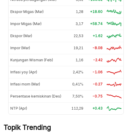
Ekspor Migas (Mar)
1,28
+18.60
Impor Migas (Mar)
3,17
+58.74
Ekspor (Mar)
22,53
+1.62
Impor (Mar)
19,21
-8.08
Kunjungan Wisman (Feb)
1,16
-2.42
Inflasi yoy (Apr)
2,42%
-1.06
Inflasi mom (Mar)
0,41%
-0.27
Persentase kemiskinan (Des)
7,50%
-0.75
NTP (Apr)
112,29
+0.43
Topik Trending