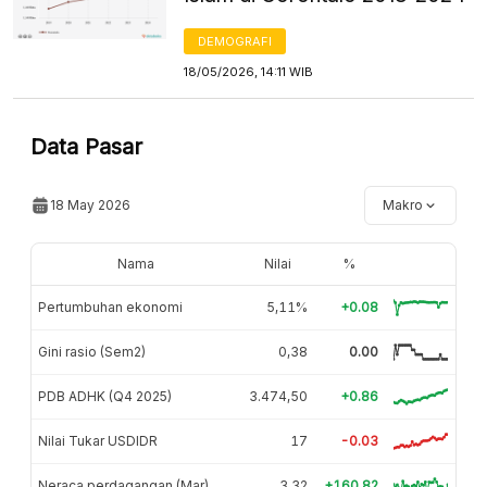
DEMOGRAFI
18/05/2026, 14:11 WIB
Data Pasar
18 May 2026
Makro
Nama
Nilai
%
Pertumbuhan ekonomi
5,11%
+0.08
Gini rasio (Sem2)
0,38
0.00
PDB ADHK (Q4 2025)
3.474,50
+0.86
Nilai Tukar USDIDR
17
-0.03
Neraca perdagangan (Mar)
3,32
+160.82