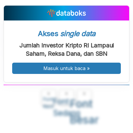
Akses
single data
Jumlah Investor Kripto RI Lampaui
Saham, Reksa Dana, dan SBN
Masuk untuk baca
»
A
A
A
Font
Font
Font
Kecil
Sedang
Besar