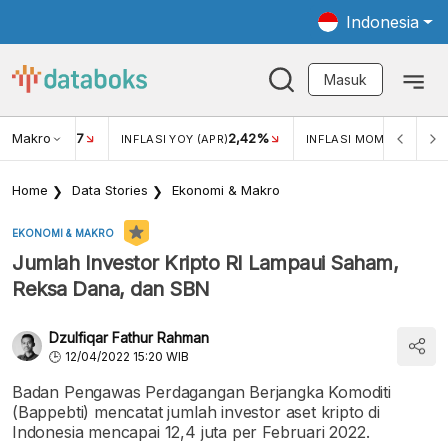
Indonesia
Masuk
Makro
17
2,42%
0,4
KAR USD/IDR
INFLASI YOY (APR)
INFLASI MOM (MAR)
Home
Data Stories
Ekonomi & Makro
EKONOMI & MAKRO
Jumlah Investor Kripto RI Lampaui Saham,
Reksa Dana, dan SBN
Dzulfiqar Fathur Rahman
12/04/2022 15:20 WIB
Badan Pengawas Perdagangan Berjangka Komoditi
(Bappebti) mencatat jumlah investor aset kripto di
Indonesia mencapai 12,4 juta per Februari 2022.