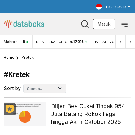
Indonesia
Masuk
Makro
17.916
2,88%
-
KAR USD/IDR
INFLASI YOY (JUL)
INFLASI MOM (JUL)
Home
Kretek
#kretek
Sort by
Ditjen Bea Cukai Tindak 954
Juta Batang Rokok Ilegal
hingga Akhir Oktober 2025