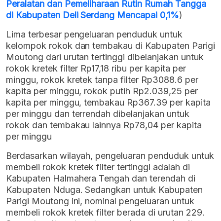
Peralatan dan Pemeliharaan Rutin Rumah Tangga
di Kabupaten Deli Serdang Mencapai 0,1%
)
Lima terbesar pengeluaran penduduk untuk
kelompok rokok dan tembakau di Kabupaten Parigi
Moutong dari urutan tertinggi dibelanjakan untuk
rokok kretek filter Rp17,18 ribu per kapita per
minggu, rokok kretek tanpa filter Rp3088.6 per
kapita per minggu, rokok putih Rp2.039,25 per
kapita per minggu, tembakau Rp367.39 per kapita
per minggu dan terrendah dibelanjakan untuk
rokok dan tembakau lainnya Rp78,04 per kapita
per minggu
Berdasarkan wilayah, pengeluaran penduduk untuk
membeli rokok kretek filter tertinggi adalah di
Kabupaten Halmahera Tengah dan terendah di
Kabupaten Nduga. Sedangkan untuk Kabupaten
Parigi Moutong ini, nominal pengeluaran untuk
membeli rokok kretek filter berada di urutan 229.