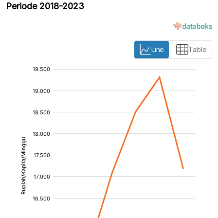
Periode 2018-2023
Line
Table
:
:
[/]
[/]
[bold]
[bold]