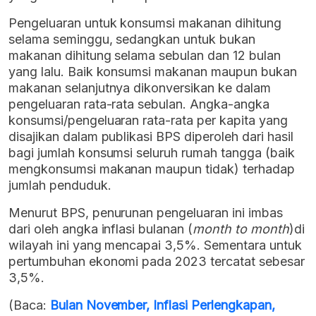
Pengeluaran untuk konsumsi makanan dihitung
selama seminggu, sedangkan untuk bukan
makanan dihitung selama sebulan dan 12 bulan
yang lalu. Baik konsumsi makanan maupun bukan
makanan selanjutnya dikonversikan ke dalam
pengeluaran rata-rata sebulan. Angka-angka
konsumsi/pengeluaran rata-rata per kapita yang
disajikan dalam publikasi BPS diperoleh dari hasil
bagi jumlah konsumsi seluruh rumah tangga (baik
mengkonsumsi makanan maupun tidak) terhadap
jumlah penduduk.
Menurut BPS, penurunan pengeluaran ini imbas
dari oleh angka inflasi bulanan (
month to month
)di
wilayah ini yang mencapai 3,5%. Sementara untuk
pertumbuhan ekonomi pada 2023 tercatat sebesar
3,5%.
(Baca:
Bulan November, Inflasi Perlengkapan,