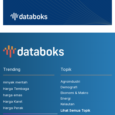
Trending
Topik
Agroindustri
minyak mentah
Demografi
Harga Tembaga
Ekonomi & Makro
harga emas
Energi
Harga Karet
Kelautan
Harga Perak
Lihat Semua Topik