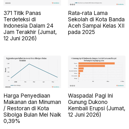
371 Titik Panas
Rata-rata Lama
Terdeteksi di
Sekolah di Kota Banda
Indonesia Dalam 24
Aceh Sampai Kelas XII
Jam Terakhir (Jumat,
pada 2025
12 Juni 2026)
Harga Penyediaan
Waspada! Pagi Ini
Makanan dan Minuman
Gunung Dukono
/ Restoran di Kota
Kembali Erupsi (Jumat,
Sibolga Bulan Mei Naik
12 Juni 2026)
0,39%