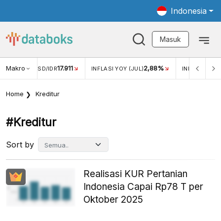
Indonesia
Masuk
Makro
17.911
2,88%
-0
KAR USD/IDR
INFLASI YOY (JUL)
INFLASI MOM (JUL)
Home
Kreditur
#kreditur
Sort by
Realisasi KUR Pertanian
Indonesia Capai Rp78 T per
Oktober 2025