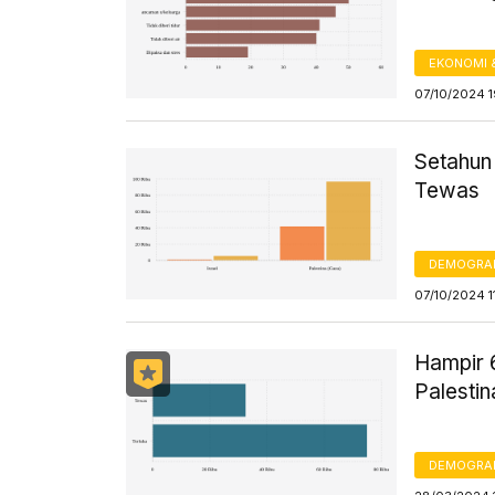
EKONOMI 
07/10/2024 
Setahun 
Tewas
DEMOGRA
07/10/2024 1
Hampir 6
Palesti
DEMOGRA