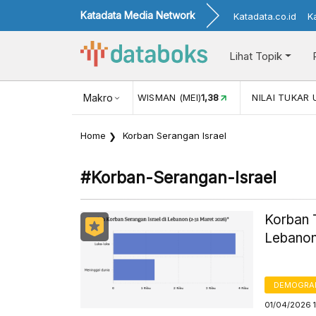
Katadata Media Network
Katadata.co.id
K
Lihat Topik
JUL)
116,16
KUNJUNGAN WISMAN (MEI)
Makro
1,38
NILAI TUKAR 
Home
Korban Serangan Israel
#korban-Serangan-Israel
Korban 
Lebanon
DEMOGRA
01/04/2026 1