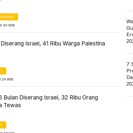
& MAKRO
Wa
19:40 WIB
Gu
Er
20
Diserang Israel, 41 Ribu Warga Palestina
7 
Pr
FI
Da
1:24 WIB
20
 Bulan Diserang Israel, 32 Ribu Orang
na Tewas
FI