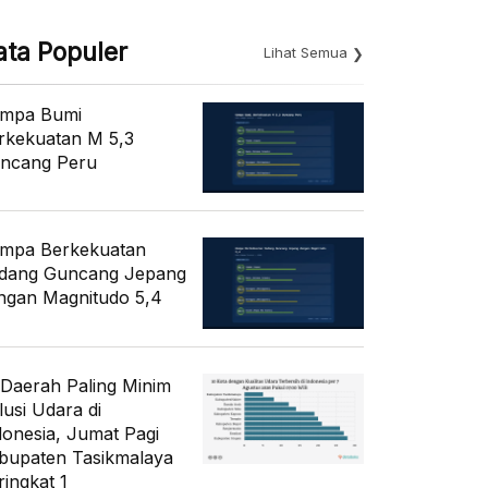
ata Populer
Lihat Semua
mpa Bumi
rkekuatan M 5,3
ncang Peru
mpa Berkekuatan
dang Guncang Jepang
ngan Magnitudo 5,4
 Daerah Paling Minim
lusi Udara di
donesia, Jumat Pagi
bupaten Tasikmalaya
ringkat 1