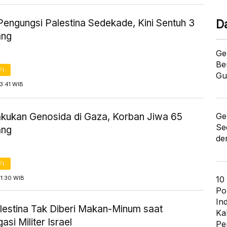
Pengungsi Palestina Sedekade, Kini Sentuh 3
D
ang
Ge
Be
FI
Gu
3:41 WIB
Lakukan Genosida di Gaza, Korban Jiwa 65
Ge
Se
ang
de
FI
1:30 WIB
10
Po
In
lestina Tak Diberi Makan-Minum saat
Ka
asi Militer Israel
Pe