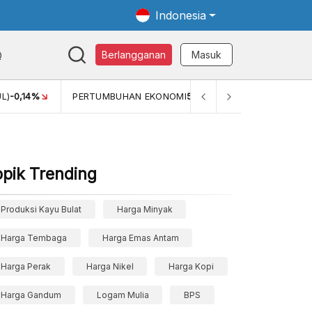
Indonesia
Q
Berlangganan
Masuk
L)
-0,14%
PERTUMBUHAN EKONOMI
5,11%
PERTUMBUHAN 
opik Trending
Produksi Kayu Bulat
Harga Minyak
Harga Tembaga
Harga Emas Antam
Harga Perak
Harga Nikel
Harga Kopi
Harga Gandum
Logam Mulia
BPS