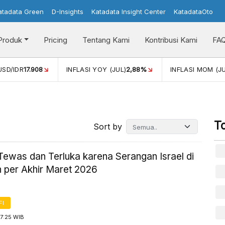
atadata Green
D-Insights
Katadata Insight Center
KatadataOto
Produk
Pricing
Tentang Kami
Kontribusi Kami
FA
USD/IDR
17.908
INFLASI YOY (JUL)
2,88%
INFLASI MOM (JU
T
Sort by
Tewas dan Terluka karena Serangan Israel di
 per Akhir Maret 2026
FI
7:25 WIB