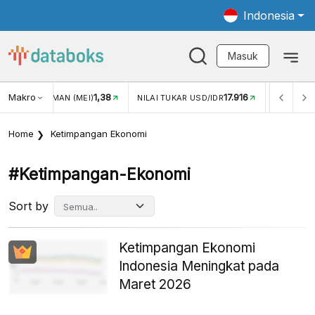
Indonesia
Masuk
Makro
17.916
2,88%
UKAR USD/IDR
INFLASI YOY (JUL)
INFLASI MOM (JUL)
Home
Ketimpangan Ekonomi
#ketimpangan-Ekonomi
Sort by
Ketimpangan Ekonomi
Indonesia Meningkat pada
Maret 2026