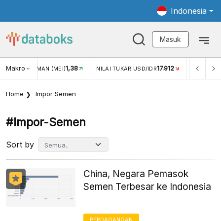
Indonesia
Masuk
Makro
1,38
17.912
JUNGAN WISMAN (MEI)
NILAI TUKAR USD/IDR
INFLASI Y
Home
Impor Semen
#impor-Semen
Sort by
China, Negara Pemasok
Semen Terbesar ke Indonesia
PERDAGANGAN