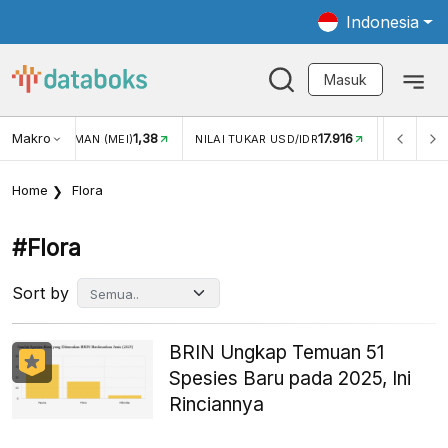
Indonesia
Masuk
Makro
1,38
17.916
JUNGAN WISMAN (MEI)
NILAI TUKAR USD/IDR
INFLASI Y
Home
Flora
#flora
Sort by
BRIN Ungkap Temuan 51
Spesies Baru pada 2025, Ini
Rinciannya