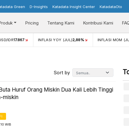
atadata Green
D-Insights
Katadata Insight Center
KatadataOto
Produk
Pricing
Tentang Kami
Kontribusi Kami
FA
USD/IDR
17.867
INFLASI YOY (JUL)
2,88%
INFLASI MOM (JU
T
Sort by
Buta Huruf Orang Miskin Dua Kali Lebih Tinggi
n-miskin
FI
1:10 WIB