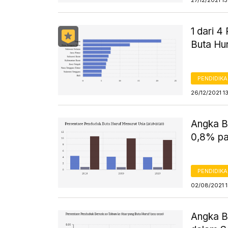
27/12/2021 1
1 dari 
Buta Hu
PENDIDIK
26/12/2021 1
Angka B
0,8% p
PENDIDIK
02/08/2021 
Angka B