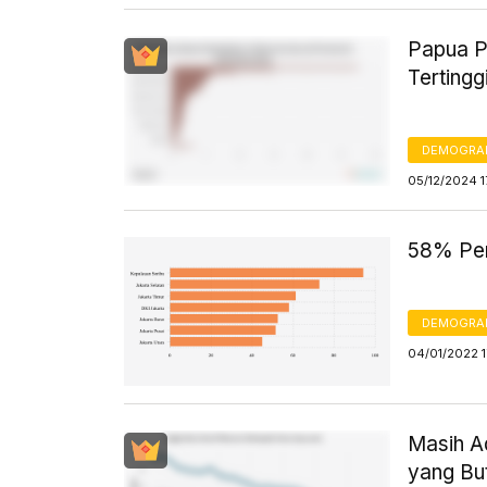
Papua P
Tertingg
DEMOGRA
05/12/2024 1
58% Pen
DEMOGRA
04/01/2022 
Masih A
yang Bu