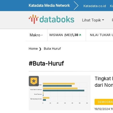
Katadata Media Network
Katadata.co.id
K
Lihat Topik
JUL)
116,16
KUNJUNGAN WISMAN (MEI)
Makro
1,38
NILAI TUKAR 
Home
Buta Huruf
#buta-Huruf
Tingkat 
dari No
DEMOGRA
19/12/2024 1