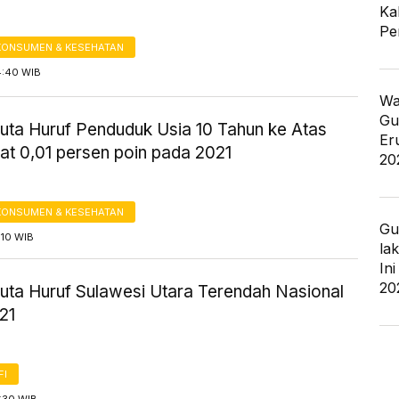
Ka
Pe
KONSUMEN & KESEHATAN
4:40 WIB
Wa
Gu
uta Huruf Penduduk Usia 10 Tahun ke Atas
Er
at 0,01 persen poin pada 2021
20
KONSUMEN & KESEHATAN
Gu
:10 WIB
la
In
20
uta Huruf Sulawesi Utara Terendah Nasional
21
FI