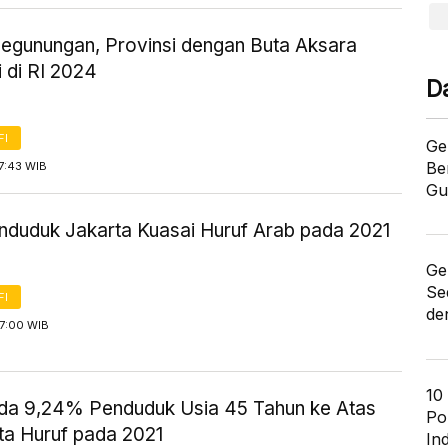
egunungan, Provinsi dengan Buta Aksara
i di RI 2024
D
FI
Ge
Be
7:43 WIB
Gu
duduk Jakarta Kuasai Huruf Arab pada 2021
Ge
Se
FI
de
17:00 WIB
10
da 9,24% Penduduk Usia 45 Tahun ke Atas
Po
ta Huruf pada 2021
In