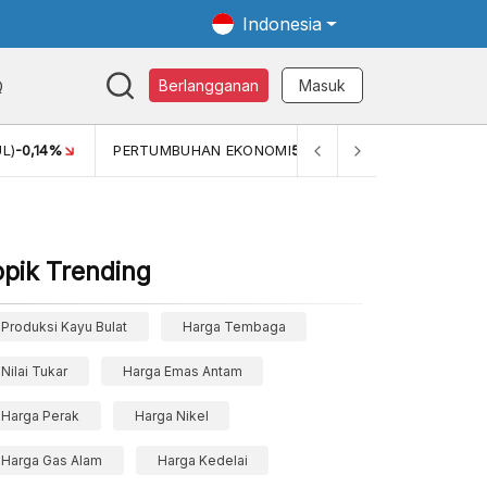
Indonesia
Q
Berlangganan
Masuk
L)
-0,14%
PERTUMBUHAN EKONOMI
5,11%
PERTUMBUHAN 
opik Trending
Produksi Kayu Bulat
Harga Tembaga
Nilai Tukar
Harga Emas Antam
Harga Perak
Harga Nikel
Harga Gas Alam
Harga Kedelai