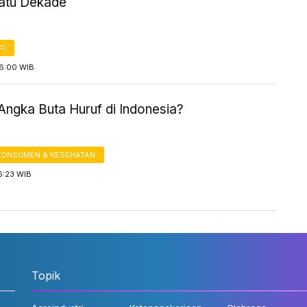
atu Dekade
FI
16:00 WIB
Angka Buta Huruf di Indonesia?
KONSUMEN & KESEHATAN
6:23 WIB
Topik