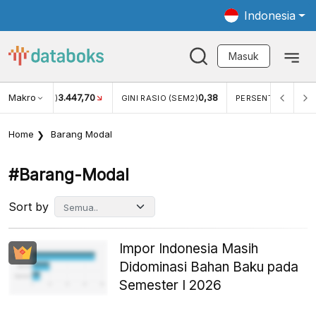
Indonesia
Masuk
Makro
3.447,70
0,38
PDB ADHK (Q1)
GINI RASIO (SEM2)
PERSENTASE KEMIS
Home
Barang Modal
#barang-Modal
Sort by
Impor Indonesia Masih
Didominasi Bahan Baku pada
Semester I 2026