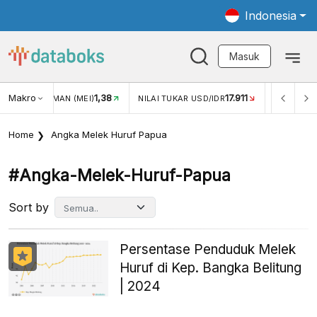
Indonesia
Masuk
Makro
1,38
17.911
JUNGAN WISMAN (MEI)
NILAI TUKAR USD/IDR
INFLASI Y
Home
Angka Melek Huruf Papua
#angka-Melek-Huruf-Papua
Sort by
Persentase Penduduk Melek
Huruf di Kep. Bangka Belitung
| 2024