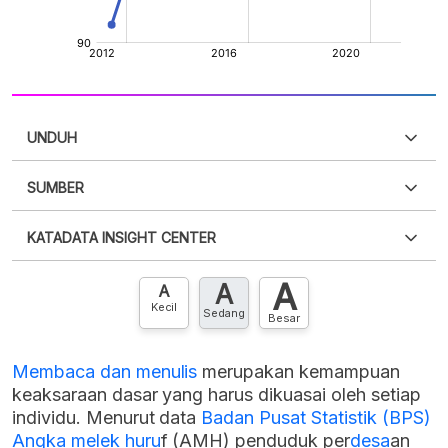
UNDUH
SUMBER
PDF
PNG
Silakan
login
untuk mengakses informasi ini
.
Belum
KATADATA INSIGHT CENTER
punya akun?
Silakan
Daftar sekarang
,
GRATIS!
XLS
EMBED
A
A
Hubungi sekarang »
A
Kecil
Sedang
Besar
Membaca dan menulis
merupakan kemampuan
keaksaraan dasar yang harus dikuasai oleh setiap
individu. Menurut data
Badan Pusat Statistik (BPS)
Angka melek huru
f (AMH) penduduk per
desa
an