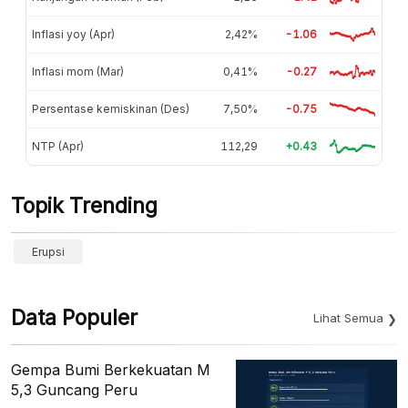
Inflasi yoy (Apr)
2,42%
-1.06
Inflasi mom (Mar)
0,41%
-0.27
Persentase kemiskinan (Des)
7,50%
-0.75
NTP (Apr)
112,29
+0.43
Topik Trending
Erupsi
Data Populer
Lihat Semua
Gempa Bumi Berkekuatan M
5,3 Guncang Peru