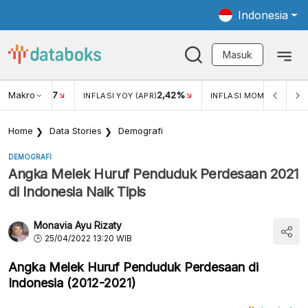
Indonesia
Masuk
Makro
17
2,42%
0,4
KAR USD/IDR
INFLASI YOY (APR)
INFLASI MOM (MAR)
Home
Data Stories
Demografi
DEMOGRAFI
Angka Melek Huruf Penduduk Perdesaan 2021
di Indonesia Naik Tipis
Monavia Ayu Rizaty
25/04/2022 13:20 WIB
Angka Melek Huruf Penduduk Perdesaan di
Indonesia (2012-2021)