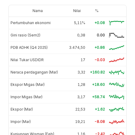
Nama
Nilai
%
Pertumbuhan ekonomi
5,11%
+0.08
Gini rasio (Sem2)
0,38
0.00
PDB ADHK (Q4 2025)
3.474,50
+0.86
Nilai Tukar USDIDR
17
-0.03
Neraca perdagangan (Mar)
3,32
+160.82
Ekspor Migas (Mar)
1,28
+18.60
Impor Migas (Mar)
3,17
+58.74
Ekspor (Mar)
22,53
+1.62
Impor (Mar)
19,21
-8.08
Kunjungan Wisman (Feb)
1,16
-2.42