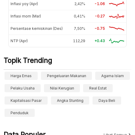
Inflasi yoy (Apr)
2,42%
-1.06
Inflasi mom (Mar)
0,41%
-0.27
Persentase kemiskinan (Des)
7,50%
-0.75
NTP (Apr)
112,29
+0.43
Topik Trending
Harga Emas
Pengeluaran Makanan
Agama Islam
Pelaku Usaha
Nilai Kerugian
Real Estat
Kapitalisasi Pasar
Angka Stunting
Daya Beli
Penduduk
Data Populer
Lihat Semua