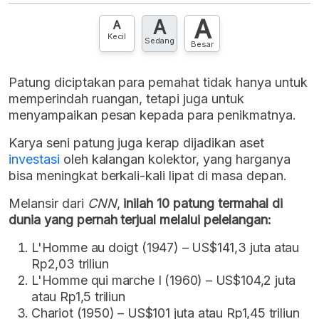
A
A
Hubungi sekarang »
A
Kecil
Sedang
Besar
Patung diciptakan para pemahat tidak hanya untuk
memperindah ruangan, tetapi juga untuk
menyampaikan pesan kepada para penikmatnya.
Karya seni patung juga kerap dijadikan aset
investasi
oleh kalangan kolektor, yang harganya
bisa meningkat berkali-kali lipat di masa depan.
Melansir dari
CNN
,
inilah 10 patung termahal di
dunia yang pernah terjual melalui pelelangan:
L'Homme au doigt (1947) – US$141,3 juta atau
Rp2,03 triliun
L'Homme qui marche I (1960) – US$104,2 juta
atau Rp1,5 triliun
Chariot (1950) – US$101 juta atau Rp1,45 triliun