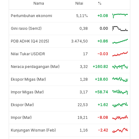
Nama
Nilai
%
Pertumbuhan ekonomi
5,11%
+0.08
Gini rasio (Sem2)
0,38
0.00
PDB ADHK (Q4 2025)
3.474,50
+0.86
Nilai Tukar USDIDR
17
-0.03
Neraca perdagangan (Mar)
3,32
+160.82
Ekspor Migas (Mar)
1,28
+18.60
Impor Migas (Mar)
3,17
+58.74
Ekspor (Mar)
22,53
+1.62
Impor (Mar)
19,21
-8.08
Kunjungan Wisman (Feb)
1,16
-2.42