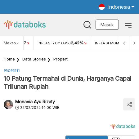
Indonesia
Masuk
Makro
17
2,42%
0,4
KAR USD/IDR
INFLASI YOY (APR)
INFLASI MOM (MAR)
Home
Data Stories
Properti
PROPERTI
10 Patung Termahal di Dunia, Harganya Capai
Triliunan Rupiah
Monavia Ayu Rizaty
22/02/2022 14:00 WIB