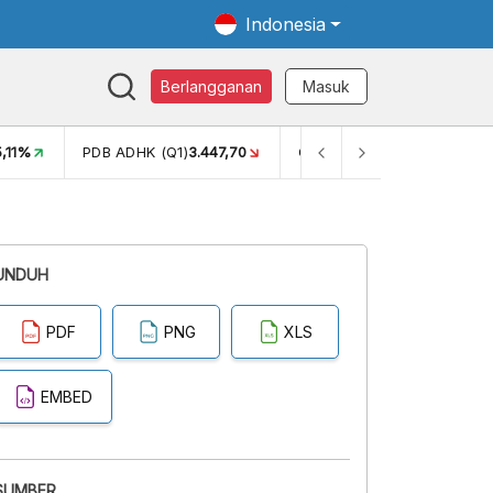
Indonesia
Berlangganan
Masuk
5,11%
PDB ADHK (Q1)
3.447,70
GINI RASIO (SEM2)
0,38
UNDUH
PDF
PNG
XLS
EMBED
SUMBER