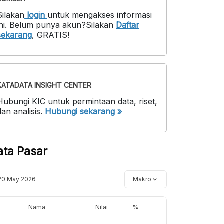
Silakan
login
untuk mengakses informasi
ni
.
Belum punya akun?
Silakan
Daftar
sekarang
,
GRATIS!
KATADATA INSIGHT CENTER
Hubungi KIC untuk permintaan data, riset,
dan analisis.
Hubungi sekarang »
ata Pasar
20 May 2026
Makro
Nama
Nilai
%