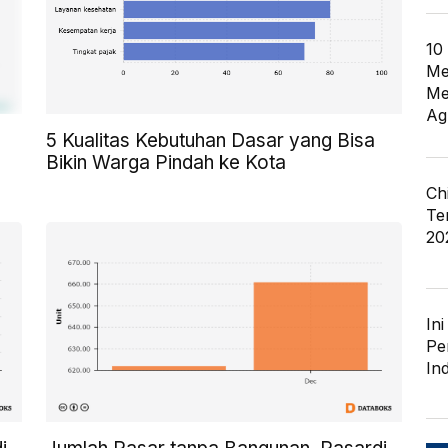
10
Me
Me
Ag
5 Kualitas Kebutuhan Dasar yang Bisa
Bikin Warga Pindah ke Kota
Ch
Te
20
In
Pe
In