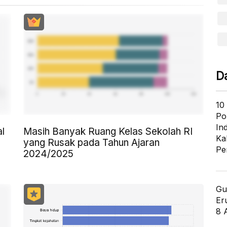
D
10
Po
In
Masih Banyak Ruang Kelas Sekolah RI
l
Ka
yang Rusak pada Tahun Ajaran
Pe
2024/2025
Gu
Er
8 