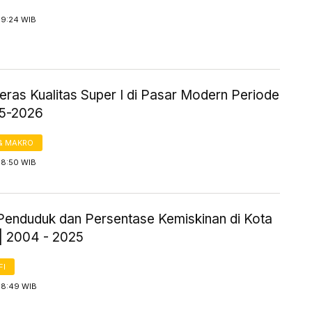
 9:24 WIB
eras Kualitas Super I di Pasar Modern Periode
25-2026
& MAKRO
 8:50 WIB
Penduduk dan Persentase Kemiskinan di Kota
| 2004 - 2025
FI
 8:49 WIB