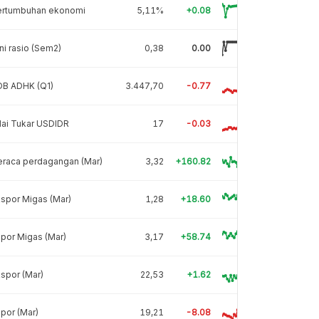
ertumbuhan ekonomi
5,11%
+0.08
ni rasio (Sem2)
0,38
0.00
DB ADHK (Q1)
3.447,70
-0.77
lai Tukar USDIDR
17
-0.03
eraca perdagangan (Mar)
3,32
+160.82
spor Migas (Mar)
1,28
+18.60
por Migas (Mar)
3,17
+58.74
spor (Mar)
22,53
+1.62
por (Mar)
19,21
-8.08