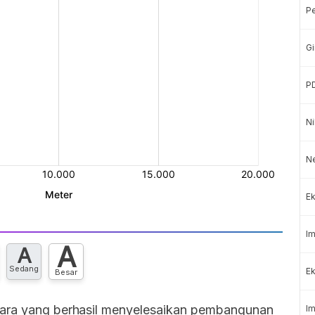
P
Gi
P
Ni
N
Ek
Im
A
A
Sedang
Ek
Besar
gara yang berhasil menyelesaikan pembangunan
Im