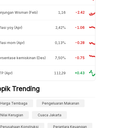
unjungan Wisman (Feb)
1,16
-2.42
flasi yoy (Apr)
2,42%
-1.06
flasi mom (Apr)
0,13%
-0.28
rsentase kemiskinan (Des)
7,50%
-0.75
P (Apr)
112,29
+0.43
opik Trending
Harga Tembaga
Pengeluaran Makanan
Nilai Kerugian
Cuaca Jakarta
Perusahaan Konstruksi
Perantara Keuangan