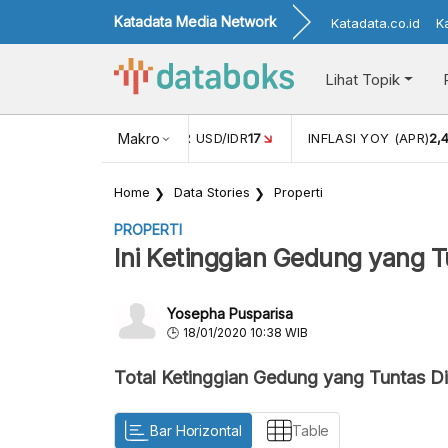
Katadata Media Network
Katadata.co.id
K
Lihat Topik
 (FEB)
1,16
NILAI TUKAR USD/IDR
Makro
17
INFLASI YOY (APR)
2,
Home
Data Stories
Properti
PROPERTI
Ini Ketinggian Gedung yang 
Yosepha Pusparisa
18/01/2020 10:38 WIB
Total Ketinggian Gedung yang Tuntas D
Bar Horizontal
Table