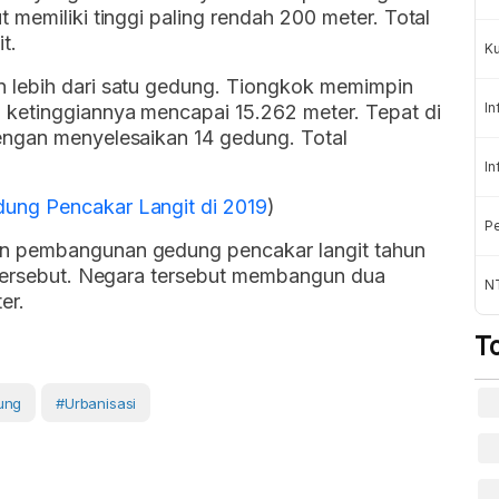
t memiliki tinggi paling rendah 200 meter. Total
t.
K
 lebih dari satu gedung. Tiongkok memimpin
In
ketinggiannya mencapai 15.262 meter. Tepat di
engan menyelesaikan 14 gedung. Total
In
ung Pencakar Langit di 2019
)
Pe
n pembangunan gedung pencakar langit tahun
 tersebut. Negara tersebut membangun dua
NT
er.
T
ung
#Urbanisasi