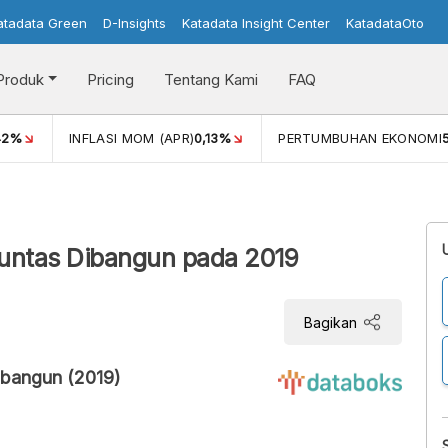
atadata Green
D-Insights
Katadata Insight Center
KatadataOto
Produk
Pricing
Tentang Kami
FAQ
42%
INFLASI MOM (APR)
0,13%
PERTUMBUHAN EKONOMI
Tuntas Dibangun pada 2019
Bagikan
ibangun (2019)