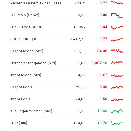
Persentase kemiskinan (Des)
7,50%
-0.75
Gini rasio (Sem2)
0,38
0.00
Nilai Tukar USDIDR
18.097
-0.04
PDB ADHK (Q1)
3.447,70
-0.77
Ekspor Migas (Mei)
758,10
-34.38
Neraca perdagangan (Mei)
-1,61
-1,907.18
Impor Migas (Mei)
4,51
-1.82
Ekspor (Mei)
23,20
-8.30
Impor (Mei)
24,81
-1.59
Kunjungan Wisman (Mei)
1,38
+10.69
NTP (Jun)
114,65
+0.76