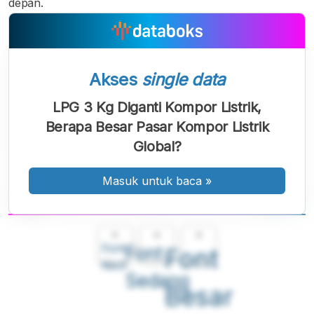
depan.
Akses
single data
LPG 3 Kg Diganti Kompor Listrik,
Berapa Besar Pasar Kompor Listrik
Global?
Masuk untuk baca
»
A
A
A
Font
Font
Font
Kecil
Sedang
Besar