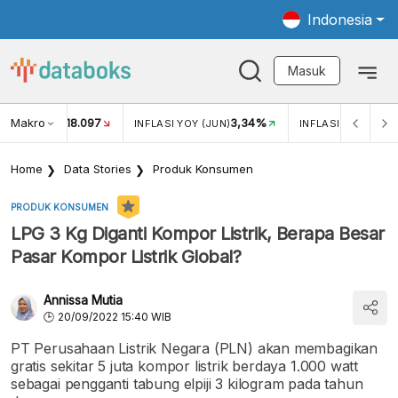
Indonesia
Masuk
Makro
18.097
3,34%
UKAR USD/IDR
INFLASI YOY (JUN)
INFLASI MOM (JUN
Home
Data Stories
Produk Konsumen
PRODUK KONSUMEN
LPG 3 Kg Diganti Kompor Listrik, Berapa Besar
Pasar Kompor Listrik Global?
Annissa Mutia
20/09/2022 15:40 WIB
PT Perusahaan Listrik Negara (PLN) akan membagikan
gratis sekitar 5 juta kompor listrik berdaya 1.000 watt
sebagai pengganti tabung elpiji 3 kilogram pada tahun