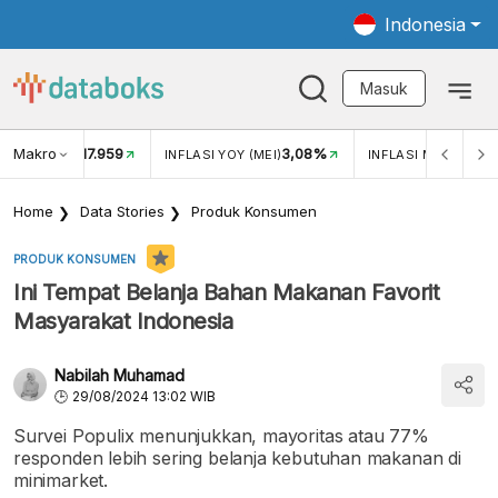
Indonesia
Masuk
Makro
17.959
3,08%
UKAR USD/IDR
INFLASI YOY (MEI)
INFLASI MOM (MEI)
Home
Data Stories
Produk Konsumen
PRODUK KONSUMEN
Ini Tempat Belanja Bahan Makanan Favorit
Masyarakat Indonesia
Nabilah Muhamad
29/08/2024 13:02 WIB
Survei Populix menunjukkan, mayoritas atau 77%
responden lebih sering belanja kebutuhan makanan di
minimarket.