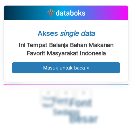
Akses
single data
Ini Tempat Belanja Bahan Makanan
Favorit Masyarakat Indonesia
Masuk untuk baca
»
A
A
A
Font
Font
Font
Kecil
Sedang
Besar