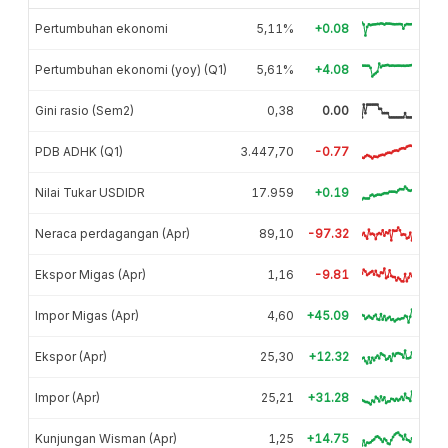
Pertumbuhan ekonomi
5,11%
+0.08
Pertumbuhan ekonomi (yoy) (Q1)
5,61%
+4.08
Gini rasio (Sem2)
0,38
0.00
PDB ADHK (Q1)
3.447,70
-0.77
Nilai Tukar USDIDR
17.959
+0.19
Neraca perdagangan (Apr)
89,10
-97.32
Ekspor Migas (Apr)
1,16
-9.81
Impor Migas (Apr)
4,60
+45.09
Ekspor (Apr)
25,30
+12.32
Impor (Apr)
25,21
+31.28
Kunjungan Wisman (Apr)
1,25
+14.75