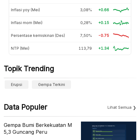
Inflasi yoy (Mei)
3,08%
+0.66
Inflasi mom (Mei)
0,28%
+0.15
Persentase kemiskinan (Des)
7,50%
-0.75
NTP (Mei)
113,79
+1.34
Topik Trending
Erupsi
Gempa Terkini
Data Populer
Lihat Semua
Gempa Bumi Berkekuatan M
5,3 Guncang Peru