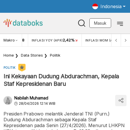
Indonesia
Masuk
Makro
18
2,42%
0,13%
KAR USD/IDR
INFLASI YOY (APR)
INFLASI MOM (APR)
Home
Data Stories
Politik
POLITIK
Ini Kekayaan Dudung Abdurachman, Kepala
Staf Kepresidenan Baru
Nabilah Muhamad
28/04/2026 12:14 WIB
Presiden Prabowo melantik Jenderal TNI (Purn.)
Dudung Abdurachman sebagai Kepala Staf
Kepresidenan pada Senin (27/4/2026). Menurut LHKPN