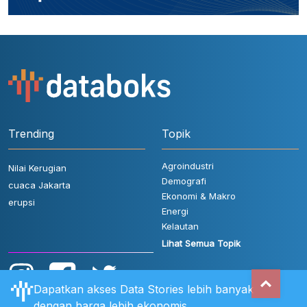
Trending
Topik
Agroindustri
Nilai Kerugian
Demografi
cuaca Jakarta
Ekonomi & Makro
erupsi
Energi
Kelautan
Lihat Semua Topik
Dapatkan akses Data Stories lebih banyak
dengan harga lebih ekonomis.