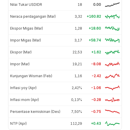
Nilai Tukar USDIDR
18
0.00
Neraca perdagangan (Mar)
3,32
+160.82
Ekspor Migas (Mar)
1,28
+18.60
Impor Migas (Mar)
3,17
+58.74
Ekspor (Mar)
22,53
+1.62
Impor (Mar)
19,21
-8.08
Kunjungan Wisman (Feb)
1,16
-2.42
Inflasi yoy (Apr)
2,42%
-1.06
Inflasi mom (Apr)
0,13%
-0.28
Persentase kemiskinan (Des)
7,50%
-0.75
NTP (Apr)
112,29
+0.43