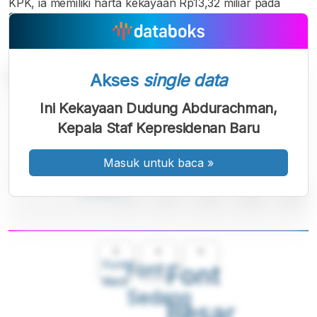
KPK, ia memiliki harta kekayaan Rp13,32 miliar pada
2024.
Akses
single data
Ini Kekayaan Dudung Abdurachman,
Kepala Staf Kepresidenan Baru
Masuk untuk baca
»
A
A
A
Font
Font
Font
Kecil
Sedang
Besar