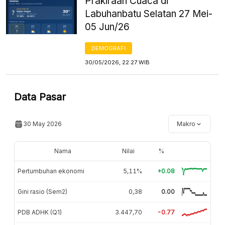
Prakiraan Cuaca di
Labuhanbatu Selatan 27 Mei-
05 Jun/26
DEMOGRAFI
30/05/2026, 22:27 WIB
Data Pasar
30 May 2026
Makro
Nama
Nilai
%
Pertumbuhan ekonomi
5,11%
+0.08
Gini rasio (Sem2)
0,38
0.00
PDB ADHK (Q1)
3.447,70
-0.77