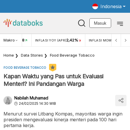
Indonesia
Masuk
Makro
18
2,42%
0,1
KAR USD/IDR
INFLASI YOY (APR)
INFLASI MOM (APR)
Home
Data Stories
Food Beverage Tobacco
FOOD BEVERAGE TOBACCO
Kapan Waktu yang Pas untuk Evaluasi
Menteri? Ini Pandangan Warga
Nabilah Muhamad
24/02/2025 14:30 WIB
Menurut survei Litbang Kompas, mayoritas warga ingin
presiden mengevaluasi kinerja menteri pada 100 hari
pertama kerja.