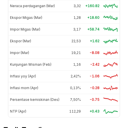
Neraca perdagangan (Mar)
3,32
+160.82
Ekspor Migas (Mar)
1,28
+18.60
Impor Migas (Mar)
3,17
+58.74
Ekspor (Mar)
22,53
+1.62
Impor (Mar)
19,21
-8.08
Kunjungan Wisman (Feb)
1,16
-2.42
Inflasi yoy (Apr)
2,42%
-1.06
Inflasi mom (Apr)
0,13%
-0.28
Persentase kemiskinan (Des)
7,50%
-0.75
NTP (Apr)
112,29
+0.43