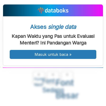
Akses
single data
Kapan Waktu yang Pas untuk Evaluasi
Menteri? Ini Pandangan Warga
Masuk untuk baca
»
A
A
A
Font
Font
Font
Kecil
Sedang
Besar