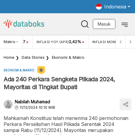
Indonesia
Masuk
Makro
17
2,42%
0,4
KAR USD/IDR
INFLASI YOY (APR)
INFLASI MOM (MAR)
Home
Data Stories
Ekonomi & Makro
EKONOMI & MAKRO
Ada 240 Perkara Sengketa Pilkada 2024,
Mayoritas di Tingkat Bupati
Nabilah Muhamad
11/12/2024 10:10 WIB
Mahkamah Konstitusi telah menerima 240 permohonan
Perkara Perselisihan Hasil Pilkada Serentak 2024
sampai Rabu (11/12/2024). Mayoritas merupakan