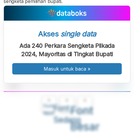
sengketa pemilihan bupati.
Akses
single data
Ada 240 Perkara Sengketa Pilkada
2024, Mayoritas di Tingkat Bupati
Masuk untuk baca
»
A
A
A
Font
Font
Font
Kecil
Sedang
Besar