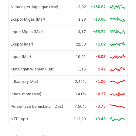
Neraca perdagangan (Mar)
3,32
+160.82
Ekspor Migas (Mar)
1,28
+18.60
Impor Migas (Mar)
3,17
+58.74
Ekspor (Mar)
22,53
+1.62
Impor (Mar)
19,21
-8.08
Kunjungan Wisman (Feb)
1,16
-2.42
Inflasi yoy (Apr)
2,42%
-1.06
Inflasi mom (Mar)
0,41%
-0.27
Persentase kemiskinan (Des)
7,50%
-0.75
NTP (Apr)
112,29
+0.43