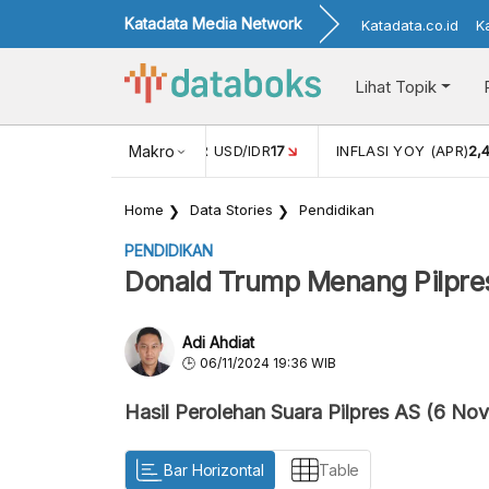
Katadata Media Network
Katadata.co.id
K
Lihat Topik
 (FEB)
1,16
NILAI TUKAR USD/IDR
Makro
17
INFLASI YOY (APR)
2,
Home
Data Stories
Pendidikan
PENDIDIKAN
Donald Trump Menang Pilpre
Adi Ahdiat
06/11/2024 19:36 WIB
Hasil Perolehan Suara Pilpres AS (6 N
Bar Horizontal
Table