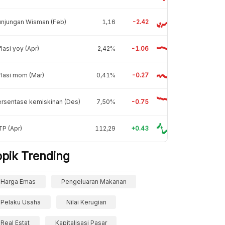
unjungan Wisman (Feb)
1,16
-2.42
flasi yoy (Apr)
2,42%
-1.06
flasi mom (Mar)
0,41%
-0.27
rsentase kemiskinan (Des)
7,50%
-0.75
P (Apr)
112,29
+0.43
opik Trending
Harga Emas
Pengeluaran Makanan
Pelaku Usaha
Nilai Kerugian
Real Estat
Kapitalisasi Pasar