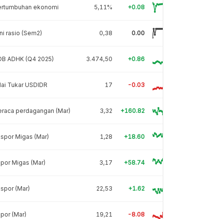
ertumbuhan ekonomi
5,11%
+0.08
ni rasio (Sem2)
0,38
0.00
DB ADHK (Q4 2025)
3.474,50
+0.86
lai Tukar USDIDR
17
-0.03
eraca perdagangan (Mar)
3,32
+160.82
spor Migas (Mar)
1,28
+18.60
por Migas (Mar)
3,17
+58.74
spor (Mar)
22,53
+1.62
por (Mar)
19,21
-8.08