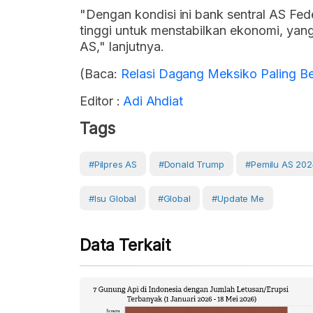
"Dengan kondisi ini bank sentral AS Fe
tinggi untuk menstabilkan ekonomi, yan
AS," lanjutnya.
(Baca:
Relasi Dagang Meksiko Paling Ber
Editor :
Adi Ahdiat
Tags
#Pilpres AS
#Donald Trump
#Pemilu AS 202
#Isu Global
#Global
#Update Me
Data Terkait