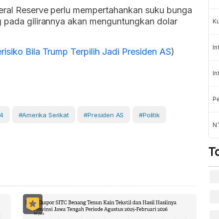
deral Reserve perlu mempertahankan suku bunga
g pada gilirannya akan menguntungkan dolar
K
In
isiko Bila Trump Terpilih Jadi Presiden AS
)
In
Pe
4
#Amerika Serikat
#Presiden AS
#Politik
NT
T