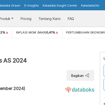
atadata Green
D-Insights
Katadata Insight Center
KatadataOto
Produk
Pricing
Tentang Kami
FAQ
42%
INFLASI MOM (MAR)
0,41%
PERTUMBUHAN EKONOMI
s AS 2024
Bagikan
ovember 2024)