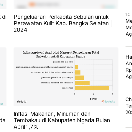
10
 di
Pengeluaran Perkapita Sebulan untuk
Me
Perawatan Kulit Kab. Bangka Selatan |
Me
2024
Ag
Ha
An
Rp
Ag
Ch
Te
20
Inflasi Makanan, Minuman dan
da
Tembakau di Kabupaten Ngada Bulan
April 1,7%