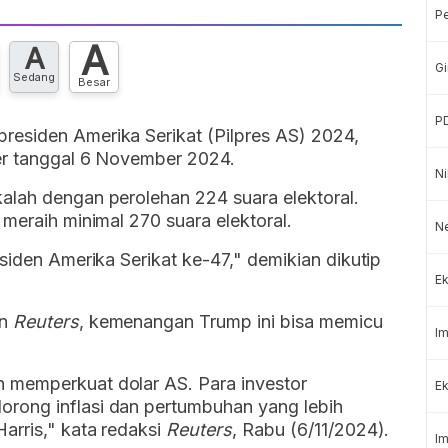
P
A
A
Gi
Sedang
Besar
P
esiden Amerika Serikat (Pilpres AS) 2024,
er tanggal 6 November 2024.
Ni
alah dengan perolehan 224 suara elektoral.
meraih minimal 270 suara elektoral.
N
siden Amerika Serikat ke-47," demikian dikutip
Ek
un
Reuters
, kemenangan Trump ini bisa memicu
Im
 memperkuat dolar AS. Para investor
Ek
rong inflasi dan pertumbuhan yang lebih
arris," kata redaksi
Reuters
, Rabu (6/11/2024).
Im