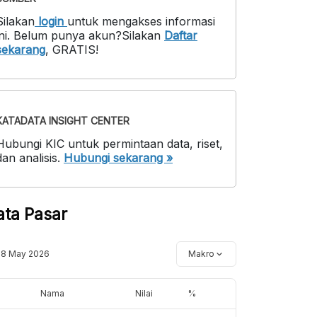
Silakan
login
untuk mengakses informasi
ni
.
Belum punya akun?
Silakan
Daftar
sekarang
,
GRATIS!
KATADATA INSIGHT CENTER
Hubungi KIC untuk permintaan data, riset,
dan analisis.
Hubungi sekarang »
ata Pasar
18 May 2026
Makro
Nama
Nilai
%