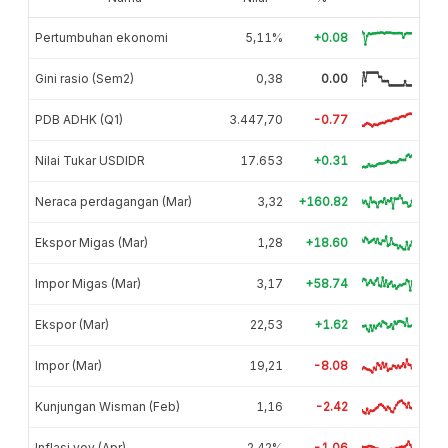
Pertumbuhan ekonomi
5,11%
+0.08
Gini rasio (Sem2)
0,38
0.00
PDB ADHK (Q1)
3.447,70
-0.77
Nilai Tukar USDIDR
17.653
+0.31
Neraca perdagangan (Mar)
3,32
+160.82
Ekspor Migas (Mar)
1,28
+18.60
Impor Migas (Mar)
3,17
+58.74
Ekspor (Mar)
22,53
+1.62
Impor (Mar)
19,21
-8.08
Kunjungan Wisman (Feb)
1,16
-2.42
Inflasi yoy (Apr)
2,42%
-1.06