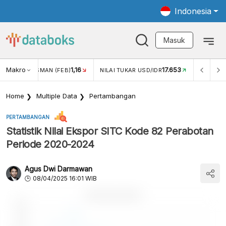
Indonesia
Masuk
Makro
17.653
2,42%
KAR USD/IDR
INFLASI YOY (APR)
INFLASI MOM (APR)
Home
Multiple Data
Pertambangan
PERTAMBANGAN
Statistik Nilai Ekspor SITC Kode 82 Perabotan
Periode 2020-2024
Agus Dwi Darmawan
08/04/2025 16:01 WIB