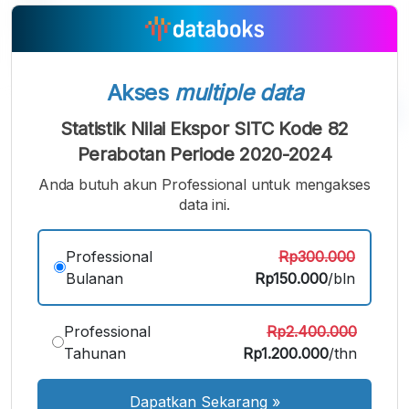
Akses
multiple data
Statistik Nilai Ekspor SITC Kode 82
A
A
A
Perabotan Periode 2020-2024
Font
Font
Font
Anda butuh akun Professional untuk mengakses
Kecil
Sedang
data ini.
Besar
Professional
Rp300.000
Bulanan
Rp150.000
/bln
Professional
Rp2.400.000
Tahunan
Rp1.200.000
/thn
Dapatkan Sekarang
»