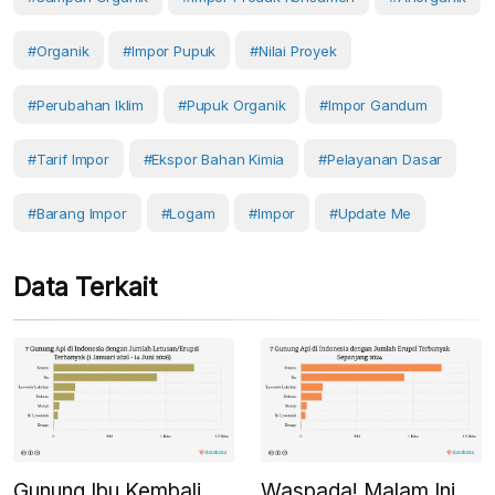
#organik
#Impor Pupuk
#nilai Proyek
#Perubahan Iklim
#pupuk Organik
#impor Gandum
#tarif Impor
#Ekspor Bahan Kimia
#pelayanan Dasar
#barang Impor
#Logam
#Impor
#Update Me
Data Terkait
Gunung Ibu Kembali
Waspada! Malam Ini