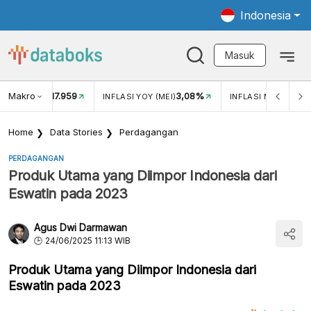
Indonesia
Masuk
Makro
17.959
3,08%
UKAR USD/IDR
INFLASI YOY (MEI)
INFLASI MOM (MEI)
Home
Data Stories
Perdagangan
PERDAGANGAN
Produk Utama yang Diimpor Indonesia dari
Eswatin pada 2023
Agus Dwi Darmawan
24/06/2025 11:13 WIB
Produk Utama yang Diimpor Indonesia dari
Eswatin pada 2023