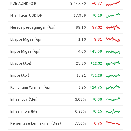
PDB ADHK (Q1)
3.447,70
-0.77
Nilai Tukar USDIDR
17.959
+0.19
Neraca perdagangan (Apr)
89,10
-97.32
Ekspor Migas (Apr)
1,16
-9.81
Impor Migas (Apr)
4,60
+45.09
Ekspor (Apr)
25,30
+12.32
Impor (Apr)
25,21
+31.28
Kunjungan Wisman (Apr)
1,25
+14.75
Inflasi yoy (Mei)
3,08%
+0.66
Inflasi mom (Mei)
0,28%
+0.15
Persentase kemiskinan (Des)
7,50%
-0.75