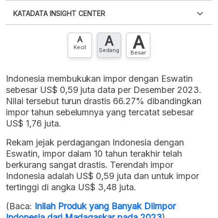
Silakan
login
untuk mengakses informasi ini
.
Belum
KATADATA INSIGHT CENTER
punya akun?
Silakan
Daftar sekarang
,
GRATIS!
XLS
EMBED
A
A
Hubungi sekarang »
A
Kecil
Sedang
Besar
Indonesia membukukan impor dengan Eswatin
sebesar US$ 0,59 juta data per Desember 2023.
Nilai tersebut turun drastis 66.27% dibandingkan
impor tahun sebelumnya yang tercatat sebesar
US$ 1,76 juta.
Rekam jejak perdagangan Indonesia dengan
Eswatin, impor dalam 10 tahun terakhir telah
berkurang sangat drastis. Terendah impor
Indonesia adalah US$ 0,59 juta dan untuk impor
tertinggi di angka US$ 3,48 juta.
(Baca:
Inilah Produk yang Banyak Diimpor
Indonesia dari Madagaskar pada 2023
)