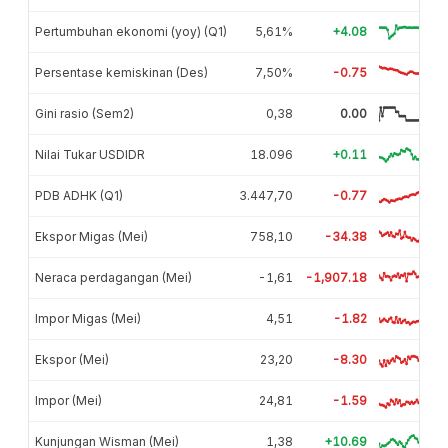
Pertumbuhan ekonomi (yoy) (Q1)
5,61%
+4.08
Persentase kemiskinan (Des)
7,50%
-0.75
Gini rasio (Sem2)
0,38
0.00
Nilai Tukar USDIDR
18.096
+0.11
PDB ADHK (Q1)
3.447,70
-0.77
Ekspor Migas (Mei)
758,10
-34.38
Neraca perdagangan (Mei)
-1,61
-1,907.18
Impor Migas (Mei)
4,51
-1.82
Ekspor (Mei)
23,20
-8.30
Impor (Mei)
24,81
-1.59
Kunjungan Wisman (Mei)
1,38
+10.69