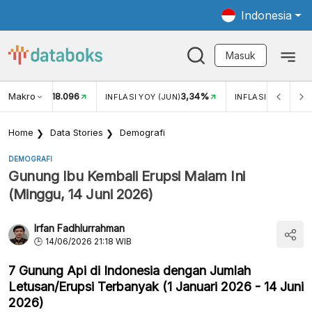
Indonesia
Masuk
Makro
18.096
3,34%
UKAR USD/IDR
INFLASI YOY (JUN)
INFLASI MOM (JUN
Home
Data Stories
Demografi
DEMOGRAFI
Gunung Ibu Kembali Erupsi Malam Ini
(Minggu, 14 Juni 2026)
Irfan Fadhlurrahman
14/06/2026 21:18 WIB
7 Gunung Api di Indonesia dengan Jumlah
Letusan/Erupsi Terbanyak (1 Januari 2026 - 14 Juni
2026)