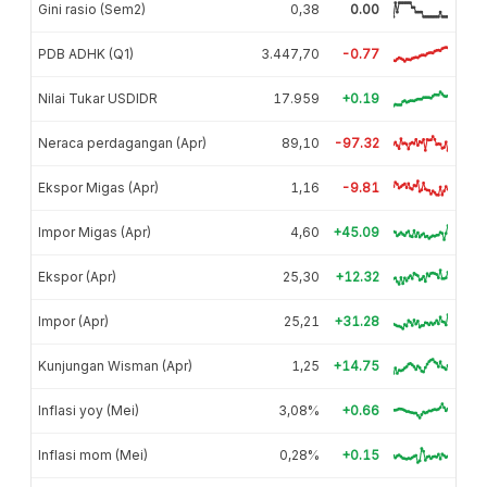
Gini rasio (Sem2)
0,38
0.00
PDB ADHK (Q1)
3.447,70
-0.77
Nilai Tukar USDIDR
17.959
+0.19
Neraca perdagangan (Apr)
89,10
-97.32
Ekspor Migas (Apr)
1,16
-9.81
Impor Migas (Apr)
4,60
+45.09
Ekspor (Apr)
25,30
+12.32
Impor (Apr)
25,21
+31.28
Kunjungan Wisman (Apr)
1,25
+14.75
Inflasi yoy (Mei)
3,08%
+0.66
Inflasi mom (Mei)
0,28%
+0.15