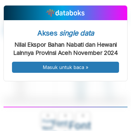
Akses
single data
Nilai Ekspor Bahan Nabati dan Hewani
Lainnya Provinsi Aceh November 2024
Masuk untuk baca
»
A
A
A
Font
Font
Font
Kecil