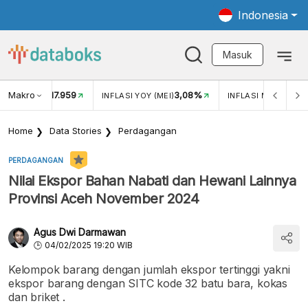
Indonesia
Masuk
Makro
17.959
3,08%
UKAR USD/IDR
INFLASI YOY (MEI)
INFLASI MOM (MEI)
Home
Data Stories
Perdagangan
PERDAGANGAN
Nilai Ekspor Bahan Nabati dan Hewani Lainnya
Provinsi Aceh November 2024
Agus Dwi Darmawan
04/02/2025 19:20 WIB
Kelompok barang dengan jumlah ekspor tertinggi yakni
ekspor barang dengan SITC kode 32 batu bara, kokas
dan briket .