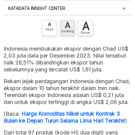
Silakan
login
untuk mengakses informasi ini
.
Belum
KATADATA INSIGHT CENTER
punya akun?
Silakan
Daftar sekarang
,
GRATIS!
XLS
EMBED
A
A
Hubungi sekarang »
A
Kecil
Sedang
Besar
Indonesia membukukan ekspor dengan Chad US$
2,03 juta data per Desember 2023. Nilai tersebut
naik 26,51% dibandingkan ekspor tahun
sebelumnya yang tercatat US$ 1,61 juta.
Rekam jejak perdagangan Indonesia dengan Chad,
ekspor dalam 10 tahun terakhir dalam tren naik.
Terendah ekspor Indonesia adalah US$ 0,21 juta
dan untuk ekspor tertinggi di angka US$ 2,06 juta.
(Baca:
Harga Komoditas Nikel untuk Kontrak 3
Bulan ke Depan Turun Selama Lima Hari Terakhir
)
Dari total 97 produk (kode HS dua digit) yang