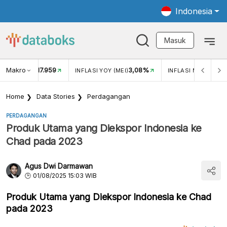
Indonesia
Masuk
Makro
17.959
3,08%
UKAR USD/IDR
INFLASI YOY (MEI)
INFLASI MOM (MEI)
Home
Data Stories
Perdagangan
PERDAGANGAN
Produk Utama yang Diekspor Indonesia ke
Chad pada 2023
Agus Dwi Darmawan
01/08/2025 15:03 WIB
Produk Utama yang Diekspor Indonesia ke Chad
pada 2023