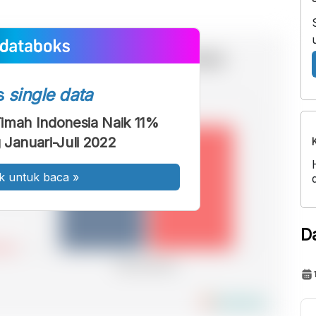
s
single data
imah Indonesia Naik 11%
 Januari-Juli 2022
k untuk baca
»
D