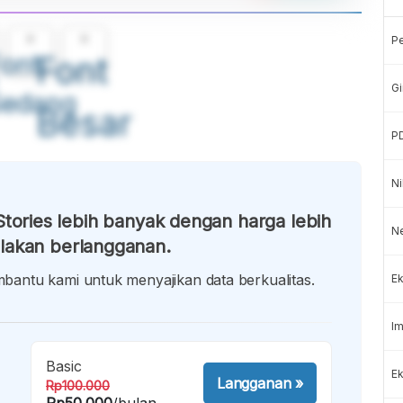
A
A
P
ont
Font
Gi
Sedang
Besar
P
Ni
tories lebih banyak dengan harga lebih
N
lakan berlangganan.
antu kami untuk menyajikan data berkualitas.
Ek
Im
Basic
Ek
Langganan
»
Rp100.000
Rp50.000
/bulan