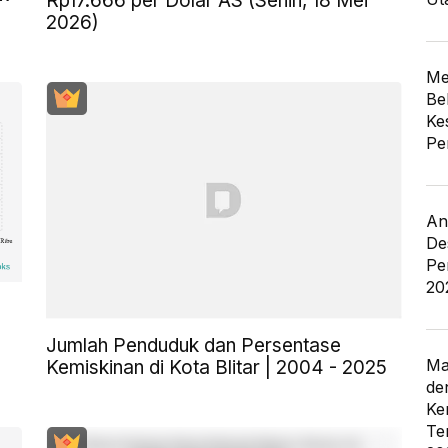
Rp17.666 per Dolar AS (Senin, 18 Mei
2026)
Me
Be
Ke
Pe
An
De
Pe
20
Jumlah Penduduk dan Persentase
Ma
Kemiskinan di Kota Blitar | 2004 - 2025
de
Ke
Te