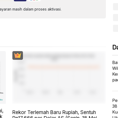
aran masih dalam proses aktivasi.
D
Ba
Wi
Ke
pa
Pe
38
i,
Rekor Terlemah Baru Rupiah, Sentuh
Ku
k
Ut