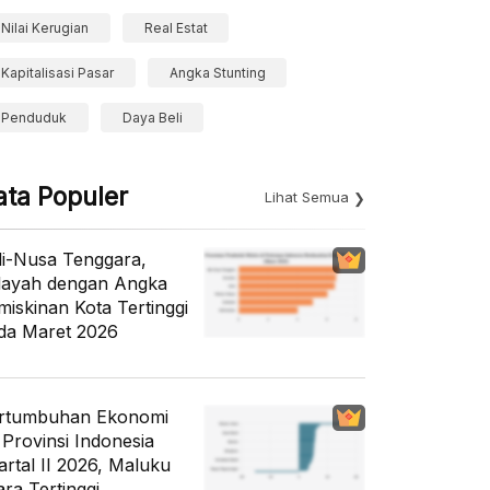
Nilai Kerugian
Real Estat
Kapitalisasi Pasar
Angka Stunting
Penduduk
Daya Beli
ata Populer
Lihat Semua
li-Nusa Tenggara,
layah dengan Angka
miskinan Kota Tertinggi
da Maret 2026
rtumbuhan Ekonomi
 Provinsi Indonesia
artal II 2026, Maluku
ara Tertinggi