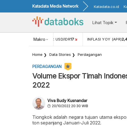
Katadata Media Network
Katadata.co.id
K
Lihat Topik
R
17
INFLASI YOY (APR)
Makro
2,42%
INFLASI MOM (MAR)
0,41%
Home
Data Stories
Perdagangan
PERDAGANGAN
Volume Ekspor Timah Indones
2022
Viva Budy Kusnandar
20/10/2022 20:30 WIB
Tiongkok adalah negara tujuan utama ekspor
ton sepanjang Januari-Juli 2022.