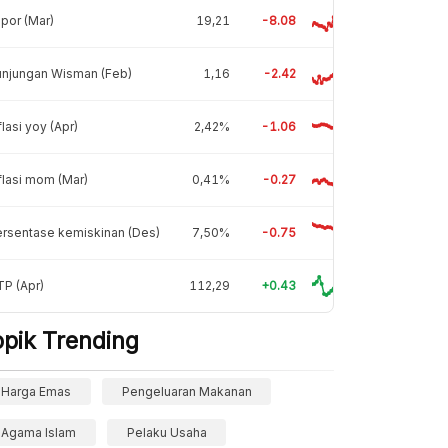
por (Mar)
19,21
-8.08
unjungan Wisman (Feb)
1,16
-2.42
flasi yoy (Apr)
2,42%
-1.06
flasi mom (Mar)
0,41%
-0.27
rsentase kemiskinan (Des)
7,50%
-0.75
P (Apr)
112,29
+0.43
opik Trending
Harga Emas
Pengeluaran Makanan
Agama Islam
Pelaku Usaha