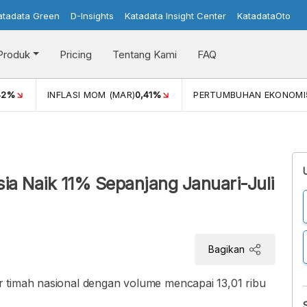
atadata Green
D-Insights
Katadata Insight Center
KatadataOto
Produk
Pricing
Tentang Kami
FAQ
PERTUMBUHAN EKONOMI
5,11%
PDB ADHK (Q4 2025)
3.47
ia Naik 11% Sepanjang Januari-Juli
Bagikan
 timah nasional dengan volume mencapai 13,01 ribu