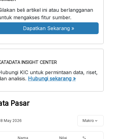
Silakan beli artikel ini atau berlangganan
untuk mengakses fitur sumber.
Dapatkan Sekarang
»
KATADATA INSIGHT CENTER
Hubungi KIC untuk permintaan data, riset,
dan analisis.
Hubungi sekarang »
ata Pasar
18 May 2026
Makro
Nama
Nilai
%