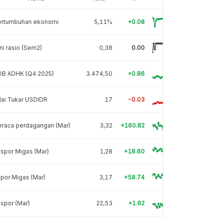
ertumbuhan ekonomi
5,11%
+0.08
ni rasio (Sem2)
0,38
0.00
DB ADHK (Q4 2025)
3.474,50
+0.86
lai Tukar USDIDR
17
-0.03
eraca perdagangan (Mar)
3,32
+160.82
spor Migas (Mar)
1,28
+18.60
por Migas (Mar)
3,17
+58.74
spor (Mar)
22,53
+1.62