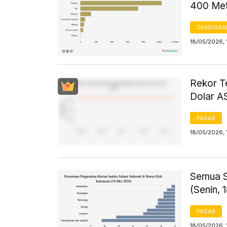
400 Met
DEMOGRA
18/05/2026, 
Rekor T
Dolar AS
PASAR
18/05/2026, 
Semua S
(Senin, 
PASAR
18/05/2026, 