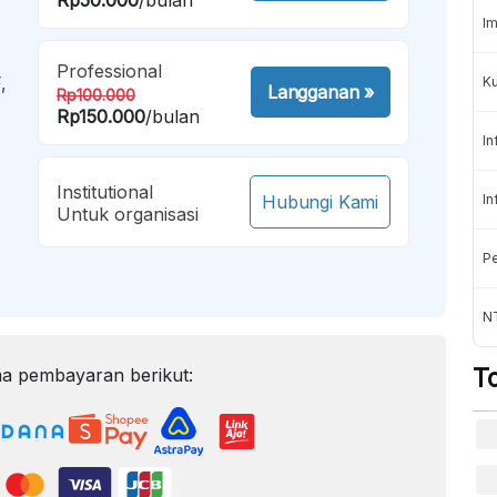
Im
Professional
,
K
Langganan
»
Rp100.000
Rp150.000
/bulan
In
Institutional
Hubungi Kami
In
Untuk organisasi
Pe
NT
T
a pembayaran berikut: