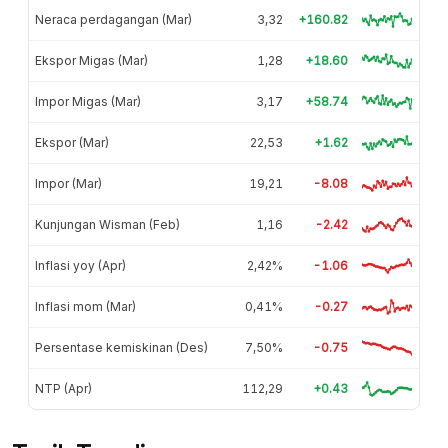
Neraca perdagangan (Mar)
3,32
+160.82
Ekspor Migas (Mar)
1,28
+18.60
Impor Migas (Mar)
3,17
+58.74
Ekspor (Mar)
22,53
+1.62
Impor (Mar)
19,21
-8.08
Kunjungan Wisman (Feb)
1,16
-2.42
Inflasi yoy (Apr)
2,42%
-1.06
Inflasi mom (Mar)
0,41%
-0.27
Persentase kemiskinan (Des)
7,50%
-0.75
NTP (Apr)
112,29
+0.43