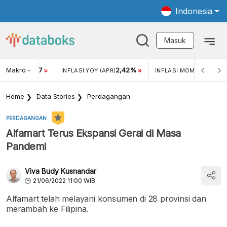
Indonesia
Masuk
Makro
17
2,42%
0,4
KAR USD/IDR
INFLASI YOY (APR)
INFLASI MOM (MAR)
Home
Data Stories
Perdagangan
PERDAGANGAN
Alfamart Terus Ekspansi Gerai di Masa
Pandemi
Viva Budy Kusnandar
21/06/2022 11:00 WIB
Alfamart telah melayani konsumen di 28 provinsi dan
merambah ke Filipina.