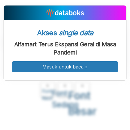
Akses
single data
Alfamart Terus Ekspansi Gerai di Masa
Pandemi
Masuk untuk baca
»
A
A
A
Font
Font
Font
Kecil
Sedang
Besar