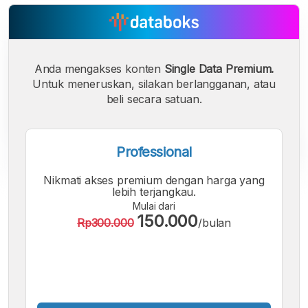
Anda mengakses konten
Single Data Premium.
Untuk meneruskan, silakan berlangganan, atau
beli secara satuan.
Professional
Nikmati akses premium dengan harga yang
lebih terjangkau.
A
A
A
Mulai dari
Font
Font
Font
150.000
Rp300.000
/bulan
Kecil
Sedang
Besar