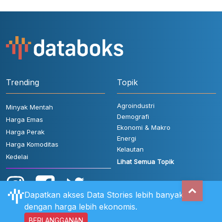
Trending
Topik
Agroindustri
Minyak Mentah
Demografi
Harga Emas
Ekonomi & Makro
Harga Perak
Energi
Harga Komoditas
Kelautan
Kedelai
Lihat Semua Topik
Dapatkan akses Data Stories lebih banyak
dengan harga lebih ekonomis.
BERLANGGANAN