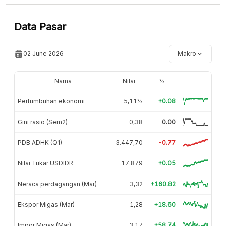
Data Pasar
02 June 2026
Makro
Nama
Nilai
%
Pertumbuhan ekonomi
5,11%
+0.08
Gini rasio (Sem2)
0,38
0.00
PDB ADHK (Q1)
3.447,70
-0.77
Nilai Tukar USDIDR
17.879
+0.05
Neraca perdagangan (Mar)
3,32
+160.82
Ekspor Migas (Mar)
1,28
+18.60
Impor Migas (Mar)
3,17
+58.74