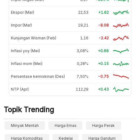
Ekspor (Mar)
22,53
+1.62
Impor (Mar)
19,21
-8.08
Kunjungan Wisman (Feb)
1,16
-2.42
Inflasi yoy (Mei)
3,08%
+0.66
Inflasi mom (Mei)
0,28%
+0.15
Persentase kemiskinan (Des)
7,50%
-0.75
NTP (Apr)
112,29
+0.43
Topik Trending
Minyak Mentah
Harga Emas
Harga Perak
Harga Komoditas
Kedelai
Harga Gandum