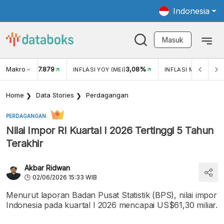
Indonesia
Masuk
Makro
17.879
3,08%
KAR USD/IDR
INFLASI YOY (MEI)
INFLASI MOM (MEI)
Home
Data Stories
Perdagangan
PERDAGANGAN
Nilai Impor RI Kuartal I 2026 Tertinggi 5 Tahun
Terakhir
Akbar Ridwan
02/06/2026 15:33 WIB
Menurut laporan Badan Pusat Statistik (BPS), nilai impor
Indonesia pada kuartal I 2026 mencapai US$61,30 miliar.