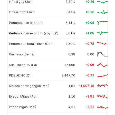
Inflasi yoy (Jun)
3,34%
+0.26
Inflasi mom (Jun)
0,44%
+0.16
Pertumbuhan ekonomi
5,11%
+0.08
Pertumbuhan ekonomi (yoy) (Q1)
5,61%
+4.08
Persentase kemiskinan (Des)
7,50%
-0.75
Gini rasio (Sem2)
0,38
0.00
Nilai Tukar USDIDR
17.968
-0.06
PDB ADHK (Q1)
3.447,70
-0.77
Neraca perdagangan (Mei)
-1,61
-1,907.18
Ekspor Migas (Apr)
1,16
-9.81
Impor Migas (Mei)
4,51
-1.82