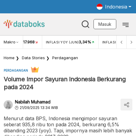
Indonesia
Masuk
Makro
17.968
3,34%
UKAR USD/IDR
INFLASI YOY (JUN)
INFLASI MOM (JUN
Home
Data Stories
Perdagangan
PERDAGANGAN
Volume Impor Sayuran Indonesia Berkurang
pada 2024
Nabilah Muhamad
21/09/2025 13:34 WIB
Menurut data BPS, Indonesia mengimpor sayuran
seberat 935,8 ribu ton pada 2024, berkurang 6,5%
dibanding 2023 (yoy). Tapi, impornya masih lebih banyak