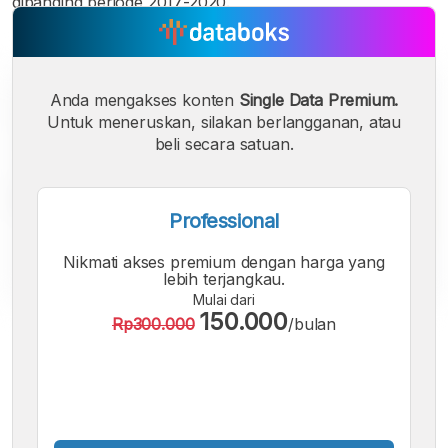
dibanding periode 2017-2020.
Anda mengakses konten
Single Data Premium.
Untuk meneruskan, silakan berlangganan, atau
beli secara satuan.
Professional
Nikmati akses premium dengan harga yang
lebih terjangkau.
Mulai dari
150.000
Rp300.000
/bulan
A
A
A
Font
Font
Font
Kecil
Sedang
Besar