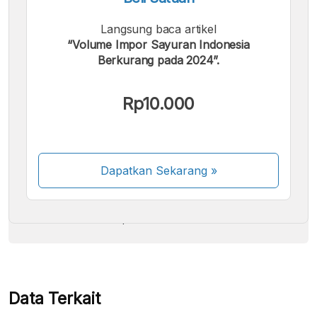
Langsung baca artikel
“Volume Impor Sayuran Indonesia
Berkurang pada 2024”.
Kami menerima pembayaran berikut:
Rp10.000
Dapatkan Sekarang
»
Beberapa metode pembayaran masih dalam
proses aktivasi.
Data Terkait