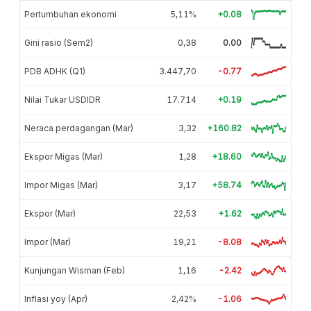
Pertumbuhan ekonomi
5,11%
+0.08
Gini rasio (Sem2)
0,38
0.00
PDB ADHK (Q1)
3.447,70
-0.77
Nilai Tukar USDIDR
17.714
+0.19
Neraca perdagangan (Mar)
3,32
+160.82
Ekspor Migas (Mar)
1,28
+18.60
Impor Migas (Mar)
3,17
+58.74
Ekspor (Mar)
22,53
+1.62
Impor (Mar)
19,21
-8.08
Kunjungan Wisman (Feb)
1,16
-2.42
Inflasi yoy (Apr)
2,42%
-1.06