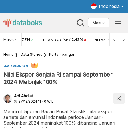
Indonesia
Masuk
Makro
17.714
2,42%
KAR USD/IDR
INFLASI YOY (APR)
INFLASI MOM (APR)
Home
Data Stories
Pertambangan
PERTAMBANGAN
Nilai Ekspor Senjata RI sampai September
2024 Melonjak 100%
Adi Ahdiat
27/12/2024 11:40 WIB
Menurut laporan Badan Pusat Statistik, nilai ekspor
senjata dan amunisi Indonesia periode Januari-
September 2024 meningkat 100% dibanding Januari-