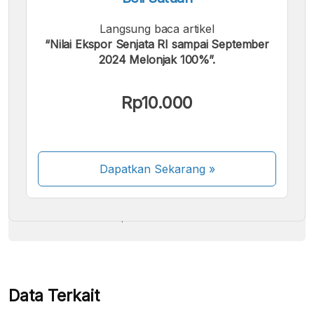
Langsung baca artikel
“Nilai Ekspor Senjata RI sampai September
2024 Melonjak 100%”.
Kami menerima pembayaran berikut:
Rp10.000
Dapatkan Sekarang
»
Beberapa metode pembayaran masih dalam
proses aktivasi.
Data Terkait