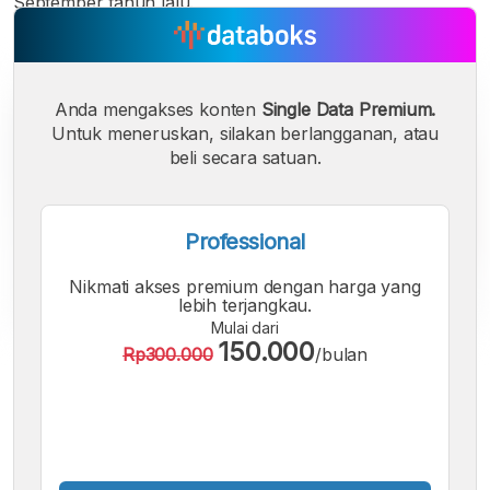
September tahun lalu.
Anda mengakses konten
Single Data Premium.
Untuk meneruskan, silakan berlangganan, atau
beli secara satuan.
Professional
Nikmati akses premium dengan harga yang
lebih terjangkau.
Mulai dari
150.000
Rp300.000
/bulan
A
A
A
Font
Font
Font
Kecil
Sedang
Besar