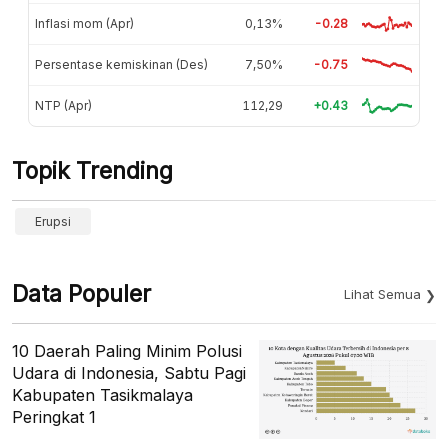
Inflasi mom (Apr)
0,13%
-0.28
Persentase kemiskinan (Des)
7,50%
-0.75
NTP (Apr)
112,29
+0.43
Topik Trending
Erupsi
Data Populer
Lihat Semua
10 Daerah Paling Minim Polusi
Udara di Indonesia, Sabtu Pagi
Kabupaten Tasikmalaya
Peringkat 1