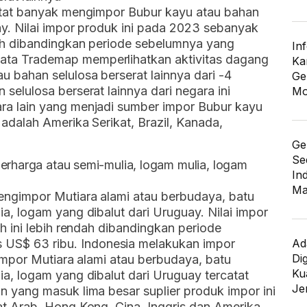
catat banyak mengimpor Bubur kayu atau bahan
ay. Nilai impor produk ini pada 2023 sebanyak
dah dibandingkan periode sebelumnya yang
In
ta Trademap memperlihatkan aktivitas dagang
Ka
 bahan selulosa berserat lainnya dari -4
Ge
selulosa berserat lainnya dari negara ini
Mo
ra lain yang menjadi sumber impor Bubur kayu
 adalah Amerika Serikat, Brazil, Kanada,
Ge
Se
berharga atau semi-mulia, logam mulia, logam
In
Ma
engimpor Mutiara alami atau berbudaya, batu
a, logam yang dibalut dari Uruguay. Nilai impor
ah ini lebih rendah dibandingkan periode
Ad
S$ 63 ribu. Indonesia melakukan impor
Di
 Impor Mutiara alami atau berbudaya, batu
Kua
ia, logam yang dibalut dari Uruguay tercatat
Je
n yang masuk lima besar suplier produk impor ini
at Arab, Hong Kong, Cina, Inggris dan Amerika