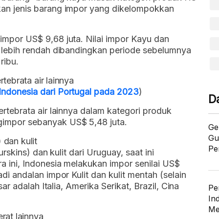
kan jenis barang impor yang dikelompokkan
impor US$ 9,68 juta. Nilai impor Kayu dan
i lebih rendah dibandingkan periode sebelumnya
ribu.
tebrata air lainnya
ndonesia dari Portugal pada 2023
)
D
rtebrata air lainnya dalam kategori produk
impor sebanyak US$ 5,48 juta.
Ge
Gu
) dan kulit
Pe
urskins) dan kulit dari Uruguay, saat ini
a ini, Indonesia melakukan impor senilai US$
di andalan impor Kulit dan kulit mentah (selain
sar adalah Italia, Amerika Serikat, Brazil, Cina
Pe
In
Me
rat lainnya