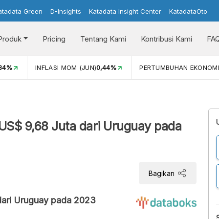
atadata Green
D-Insights
Katadata Insight Center
KatadataOto
Produk
Pricing
Tentang Kami
Kontribusi Kami
FA
,34%
INFLASI MOM (JUN)
0,44%
PERTUMBUHAN EKONOM
 US$ 9,68 Juta dari Uruguay pada
Bagikan
dari Uruguay pada 2023