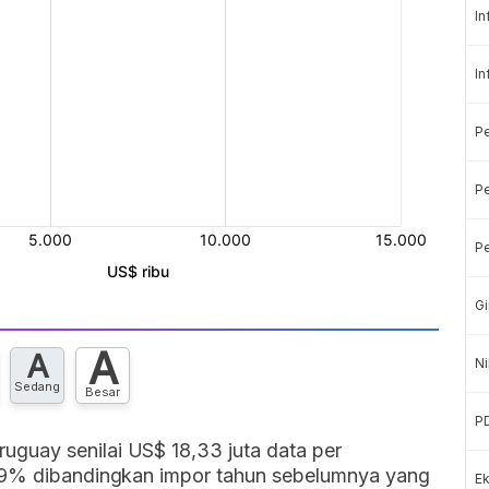
In
In
P
Pe
Pe
Gi
A
A
Ni
Sedang
Besar
P
guay senilai US$ 18,33 juta data per
,09% dibandingkan impor tahun sebelumnya yang
Ek