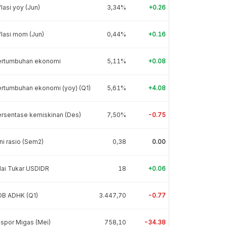
flasi yoy (Jun)
3,34%
+0.26
flasi mom (Jun)
0,44%
+0.16
ertumbuhan ekonomi
5,11%
+0.08
rtumbuhan ekonomi (yoy) (Q1)
5,61%
+4.08
rsentase kemiskinan (Des)
7,50%
-0.75
ni rasio (Sem2)
0,38
0.00
lai Tukar USDIDR
18
+0.06
DB ADHK (Q1)
3.447,70
-0.77
spor Migas (Mei)
758,10
-34.38