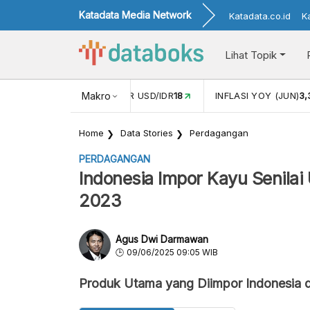
Katadata Media Network
Katadata.co.id
K
Lihat Topik
 (MEI)
1,38
NILAI TUKAR USD/IDR
Makro
18
INFLASI YOY (JUN)
3
Home
Data Stories
Perdagangan
PERDAGANGAN
Indonesia Impor Kayu Senilai
2023
Agus Dwi Darmawan
09/06/2025 09:05 WIB
Produk Utama yang Diimpor Indonesia 