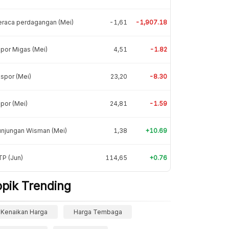
eraca perdagangan (Mei)
-1,61
-1,907.18
por Migas (Mei)
4,51
-1.82
spor (Mei)
23,20
-8.30
por (Mei)
24,81
-1.59
unjungan Wisman (Mei)
1,38
+10.69
P (Jun)
114,65
+0.76
opik Trending
Kenaikan Harga
Harga Tembaga