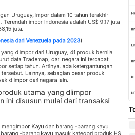
N
an Uruguay, impor dalam 10 tahun terakhir
 Terendah impor Indonesia adalah US$ 9,17 juta
8,15 juta.
Im
nesia dari Venezuela pada 2023
)
Ek
 yang diimpor dari Uruguay, 41 produk bernilai
enurut data Trademap, dari negara ini terdapat
Im
or setiap tahun. Artinya, ada ketergantungan
tersebut. Lainnya, sebagian besar produk
K
k diimpor dari negara lain.
a produk utama yang diimpor
NT
 ini disusun mulai dari transaksi
T
ak mengimpor Kayu dan barang -barang kayu.
n barang -barang kayu masuk kategori produk HS