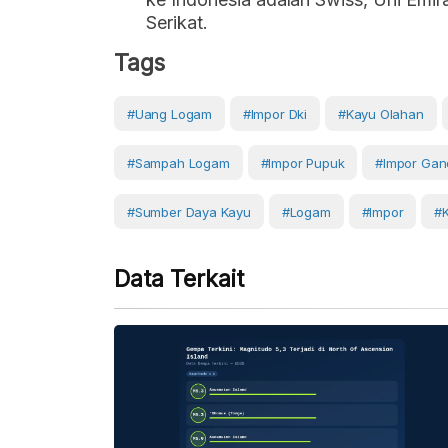
Serikat.
Tags
#uang Logam
#impor Dki
#Kayu Olahan
#sampah Logam
#Impor Pupuk
#impor Ga
#sumber Daya Kayu
#Logam
#Impor
#
Data Terkait