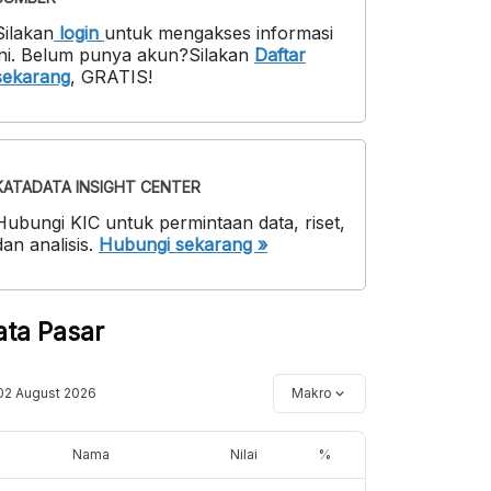
Silakan
login
untuk mengakses informasi
ni
.
Belum punya akun?
Silakan
Daftar
sekarang
,
GRATIS!
KATADATA INSIGHT CENTER
Hubungi KIC untuk permintaan data, riset,
dan analisis.
Hubungi sekarang »
ata Pasar
02 August 2026
Makro
Nama
Nilai
%