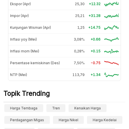
Ekspor (Apr)
25,30
+12.32
Impor (Apr)
25,21
+31.28
Kunjungan Wisman (Apr)
1,25
+14.75
Inflasi yoy (Mei)
3,08%
+0.66
Inflasi mom (Mei)
0,28%
+0.15
Persentase kemiskinan (Des)
7,50%
-0.75
NTP (Mei)
113,79
+1.34
Topik Trending
Harga Tembaga
Tren
Kenaikan Harga
Perdagangan Migas
Harga Nikel
Harga Kedelai