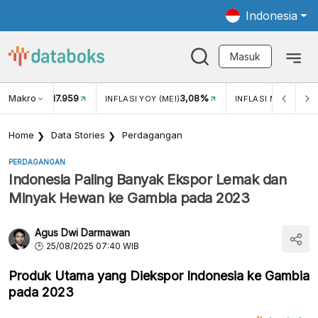
Indonesia
Masuk
Makro
17.959
3,08%
UKAR USD/IDR
INFLASI YOY (MEI)
INFLASI MOM (MEI)
Home
Data Stories
Perdagangan
PERDAGANGAN
Indonesia Paling Banyak Ekspor Lemak dan
Minyak Hewan ke Gambia pada 2023
Agus Dwi Darmawan
25/08/2025 07:40 WIB
Produk Utama yang Diekspor Indonesia ke Gambia
pada 2023