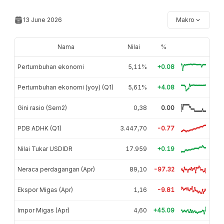
13 June 2026
Makro
Nama
Nilai
%
Pertumbuhan ekonomi
5,11%
+0.08
Pertumbuhan ekonomi (yoy) (Q1)
5,61%
+4.08
Gini rasio (Sem2)
0,38
0.00
PDB ADHK (Q1)
3.447,70
-0.77
Nilai Tukar USDIDR
17.959
+0.19
Neraca perdagangan (Apr)
89,10
-97.32
Ekspor Migas (Apr)
1,16
-9.81
Impor Migas (Apr)
4,60
+45.09