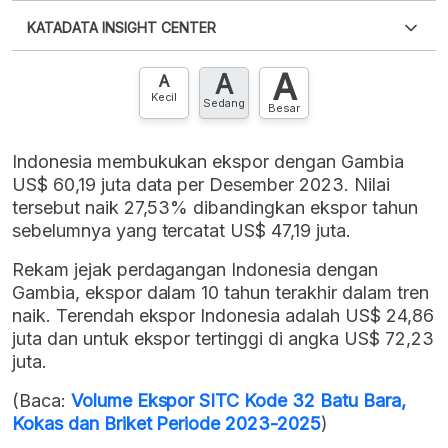
Silakan
login
untuk mengakses informasi ini
.
Belum
KATADATA INSIGHT CENTER
punya akun?
Silakan
Daftar sekarang
,
GRATIS!
XLS
EMBED
A
A
Hubungi sekarang »
A
Kecil
Sedang
Besar
Indonesia membukukan ekspor dengan Gambia
US$ 60,19 juta data per Desember 2023. Nilai
tersebut naik 27,53% dibandingkan ekspor tahun
sebelumnya yang tercatat US$ 47,19 juta.
Rekam jejak perdagangan Indonesia dengan
Gambia, ekspor dalam 10 tahun terakhir dalam tren
naik. Terendah ekspor Indonesia adalah US$ 24,86
juta dan untuk ekspor tertinggi di angka US$ 72,23
juta.
(Baca:
Volume Ekspor SITC Kode 32 Batu Bara,
Kokas dan Briket Periode 2023-2025
)