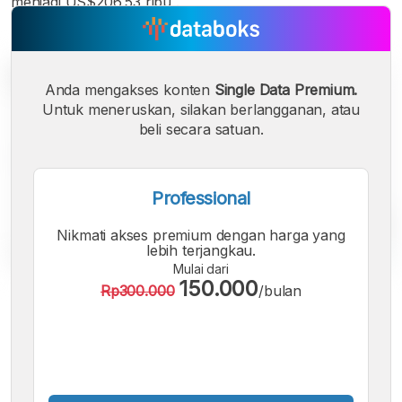
menjadi US$206,53 ribu .
Anda mengakses konten
Single Data Premium.
Untuk meneruskan, silakan berlangganan, atau
beli secara satuan.
Professional
Nikmati akses premium dengan harga yang
lebih terjangkau.
Mulai dari
150.000
Rp300.000
/bulan
A
A
A
Font
Font
Font
Kecil
Sedang
Besar