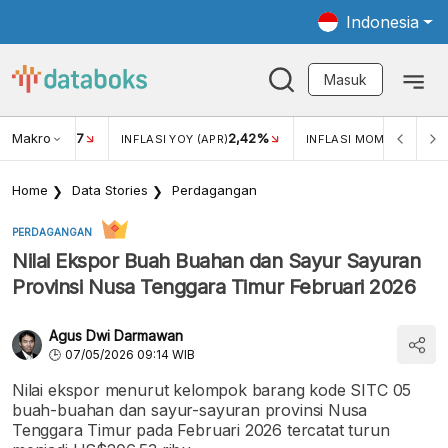
Indonesia
Masuk
Makro
17
2,42%
0,4
KAR USD/IDR
INFLASI YOY (APR)
INFLASI MOM (MAR)
Home
Data Stories
Perdagangan
PERDAGANGAN
Nilai Ekspor Buah Buahan dan Sayur Sayuran
Provinsi Nusa Tenggara Timur Februari 2026
Agus Dwi Darmawan
07/05/2026 09:14 WIB
Nilai ekspor menurut kelompok barang kode SITC 05
buah-buahan dan sayur-sayuran provinsi Nusa
Tenggara Timur pada Februari 2026 tercatat turun