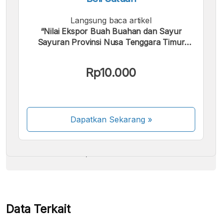
Langsung baca artikel
“Nilai Ekspor Buah Buahan dan Sayur
Sayuran Provinsi Nusa Tenggara Timur
Februari 2026”.
Kami menerima pembayaran berikut:
Rp10.000
Dapatkan Sekarang
»
Beberapa metode pembayaran masih dalam
proses aktivasi.
Data Terkait