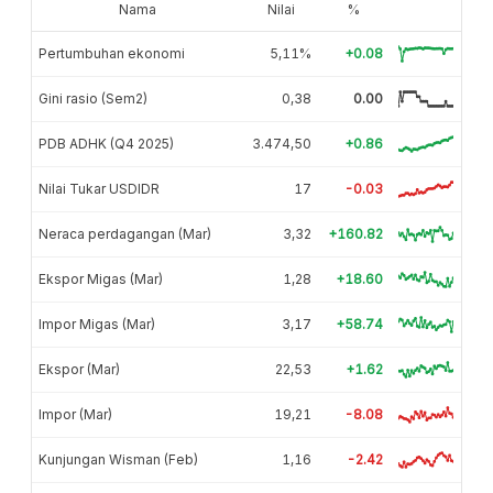
Nama
Nilai
%
Pertumbuhan ekonomi
5,11%
+0.08
Gini rasio (Sem2)
0,38
0.00
PDB ADHK (Q4 2025)
3.474,50
+0.86
Nilai Tukar USDIDR
17
-0.03
Neraca perdagangan (Mar)
3,32
+160.82
Ekspor Migas (Mar)
1,28
+18.60
Impor Migas (Mar)
3,17
+58.74
Ekspor (Mar)
22,53
+1.62
Impor (Mar)
19,21
-8.08
Kunjungan Wisman (Feb)
1,16
-2.42