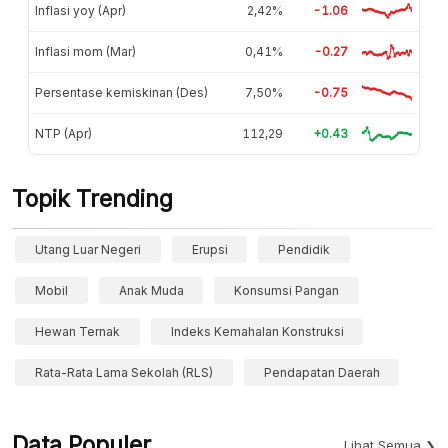
Inflasi yoy (Apr)
2,42%
-1.06
Inflasi mom (Mar)
0,41%
-0.27
Persentase kemiskinan (Des)
7,50%
-0.75
NTP (Apr)
112,29
+0.43
Topik Trending
Utang Luar Negeri
Erupsi
Pendidik
Mobil
Anak Muda
Konsumsi Pangan
Hewan Ternak
Indeks Kemahalan Konstruksi
Rata-Rata Lama Sekolah (RLS)
Pendapatan Daerah
Data Populer
Lihat Semua