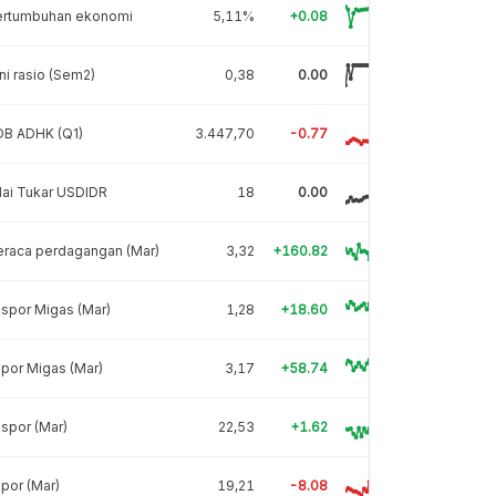
ertumbuhan ekonomi
5,11%
+0.08
ni rasio (Sem2)
0,38
0.00
DB ADHK (Q1)
3.447,70
-0.77
lai Tukar USDIDR
18
0.00
eraca perdagangan (Mar)
3,32
+160.82
spor Migas (Mar)
1,28
+18.60
por Migas (Mar)
3,17
+58.74
spor (Mar)
22,53
+1.62
por (Mar)
19,21
-8.08