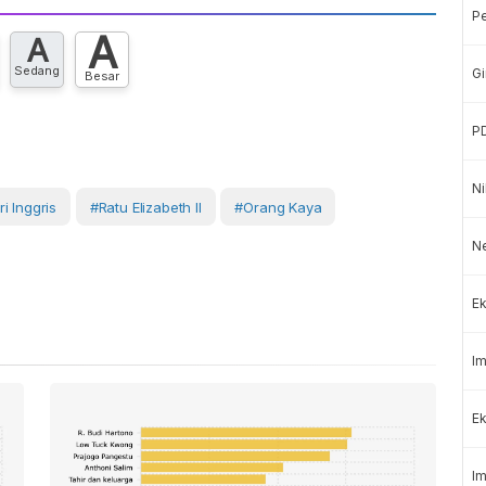
P
A
A
Sedang
Gi
Besar
P
Ni
i Inggris
#Ratu Elizabeth II
#orang Kaya
N
Ek
Im
Ek
Im