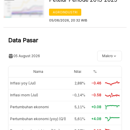
AGROINDUSTRI
05/08/2026, 20:32 WIB
Data Pasar
05 August 2026
Makro
Nama
Nilai
%
Inflasi yoy (Jul)
2,88%
-0.46
Inflasi mom (Jul)
-0,14%
-0.58
Pertumbuhan ekonomi
5,11%
+0.08
Pertumbuhan ekonomi (yoy) (Q1)
5,61%
+4.08