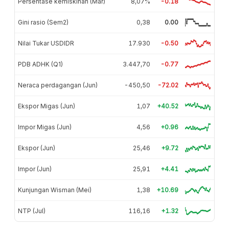
Persentase kemiskinan (Mar)
8,07%
-0.18
Gini rasio (Sem2)
0,38
0.00
Nilai Tukar USDIDR
17.930
-0.50
PDB ADHK (Q1)
3.447,70
-0.77
Neraca perdagangan (Jun)
-450,50
-72.02
Ekspor Migas (Jun)
1,07
+40.52
Impor Migas (Jun)
4,56
+0.96
Ekspor (Jun)
25,46
+9.72
Impor (Jun)
25,91
+4.41
Kunjungan Wisman (Mei)
1,38
+10.69
NTP (Jul)
116,16
+1.32