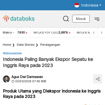
Indonesia
Masuk
Makro
17.930
2,88%
-
KAR USD/IDR
INFLASI YOY (JUL)
INFLASI MOM (JUL)
Home
Data Stories
Perdagangan
PERDAGANGAN
Indonesia Paling Banyak Ekspor Sepatu ke
Inggris Raya pada 2023
Agus Dwi Darmawan
02/03/2026 07:45 WIB
Produk Utama yang Diekspor Indonesia ke Inggris
Raya pada 2023