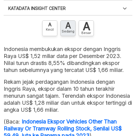
Silakan
login
untuk mengakses informasi ini
.
Belum
KATADATA INSIGHT CENTER
punya akun?
Silakan
Daftar sekarang
,
GRATIS!
XLS
EMBED
A
A
Hubungi sekarang »
A
Kecil
Sedang
Besar
Indonesia membukukan ekspor dengan Inggris
Raya US$ 1,52 miliar data per Desember 2023.
Nilai turun drastis 8,55% dibandingkan ekspor
tahun sebelumnya yang tercatat US$ 1,66 miliar.
Rekam jejak perdagangan Indonesia dengan
Inggris Raya, ekspor dalam 10 tahun terakhir
menurun sangat tajam. Terendah ekspor Indonesia
adalah US$ 1,28 miliar dan untuk ekspor tertinggi di
angka US$ 1,66 miliar.
(Baca:
Indonesia Ekspor Vehicles Other Than
Railway Or Tramway Rolling Stock, Senilai US$
59,49 Juta ke Panama pada 2023
)