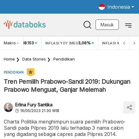
Indonesia
Masuk
Makro
18.153
3,08%
UKAR USD/IDR
INFLASI YOY (MEI)
INFLASI MOM (MEI)
Home
Data Stories
Pendidikan
PENDIDIKAN
Tren Pemilih Prabowo-Sandi 2019: Dukungan
Prabowo Menguat, Ganjar Melemah
Erlina Fury Santika
16/05/2023 21:30 WIB
Charta Politika menghimpun suara pemilih Prabowo-
Sandi pada Pilpres 2019 lalu terhadap 3 nama calon
yang digadang sebagai capres pada Pilpres 2014.