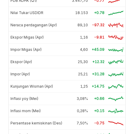
PDB ADHK (Q1)
3.447,70
-0.77
Nilai Tukar USDIDR
18.153
+0.78
Neraca perdagangan (Apr)
89,10
-97.32
Ekspor Migas (Apr)
1,16
-9.81
Impor Migas (Apr)
4,60
+45.09
Ekspor (Apr)
25,30
+12.32
Impor (Apr)
25,21
+31.28
Kunjungan Wisman (Apr)
1,25
+14.75
Inflasi yoy (Mei)
3,08%
+0.66
Inflasi mom (Mei)
0,28%
+0.15
Persentase kemiskinan (Des)
7,50%
-0.75