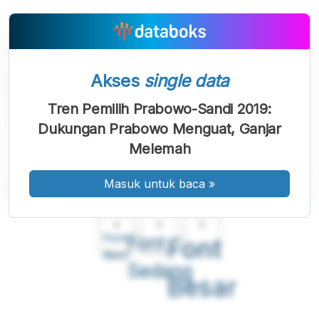
Akses
single data
Tren Pemilih Prabowo-Sandi 2019:
Dukungan Prabowo Menguat, Ganjar
Melemah
Masuk untuk baca
»
A
A
A
Font
Font
Font
Kecil
Sedang
Besar