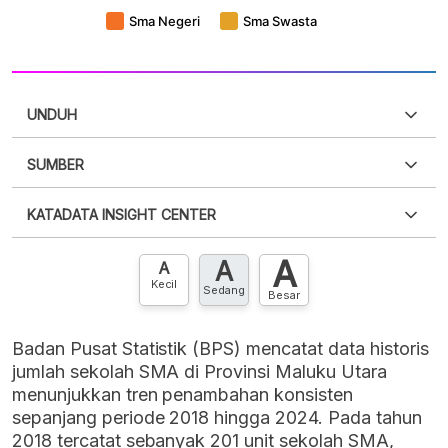
UNDUH
SUMBER
PDF
PNG
Silakan
login
untuk mengakses informasi ini
.
Belum
KATADATA INSIGHT CENTER
punya akun?
Silakan
Daftar sekarang
,
GRATIS!
XLS
EMBED
A
A
Hubungi sekarang »
A
Kecil
Sedang
Besar
Badan Pusat Statistik (BPS) mencatat data historis
jumlah sekolah SMA di Provinsi Maluku Utara
menunjukkan tren penambahan konsisten
sepanjang periode 2018 hingga 2024. Pada tahun
2018 tercatat sebanyak 201 unit sekolah SMA,