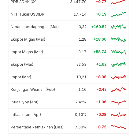
PDB ADHK (Q1)
3.447,70
-0.77
Nilai Tukar USDIDR
17.714
+0.19
Neraca perdagangan (Mar)
3,32
+160.82
Ekspor Migas (Mar)
1,28
+18.60
Impor Migas (Mar)
3,17
+58.74
Ekspor (Mar)
22,53
+1.62
Impor (Mar)
19,21
-8.08
Kunjungan Wisman (Feb)
1,16
-2.42
Inflasi yoy (Apr)
2,42%
-1.06
Inflasi mom (Apr)
0,13%
-0.28
Persentase kemiskinan (Des)
7,50%
-0.75