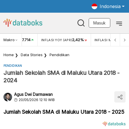
Indonesia
Masuk
Makro
17.714
2,42%
KAR USD/IDR
INFLASI YOY (APR)
INFLASI MOM (APR)
Home
Data Stories
Pendidikan
PENDIDIKAN
Jumlah Sekolah SMA di Maluku Utara 2018 -
2024
Agus Dwi Darmawan
20/05/2026 12:10 WIB
Jumlah Sekolah SMA di Maluku Utara 2018 - 2025