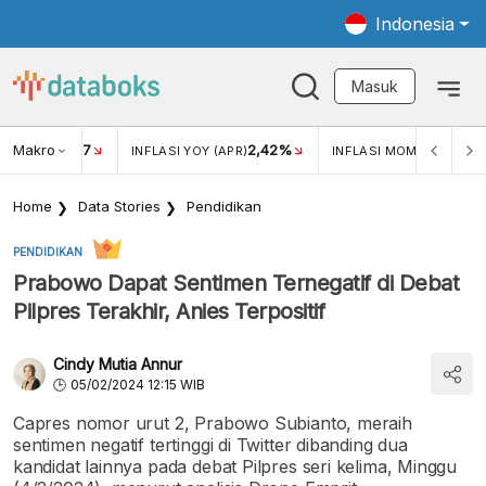
Indonesia
Masuk
Makro
17
2,42%
0,4
KAR USD/IDR
INFLASI YOY (APR)
INFLASI MOM (MAR)
Home
Data Stories
Pendidikan
PENDIDIKAN
Prabowo Dapat Sentimen Ternegatif di Debat
Pilpres Terakhir, Anies Terpositif
Cindy Mutia Annur
05/02/2024 12:15 WIB
Capres nomor urut 2, Prabowo Subianto, meraih
sentimen negatif tertinggi di Twitter dibanding dua
kandidat lainnya pada debat Pilpres seri kelima, Minggu