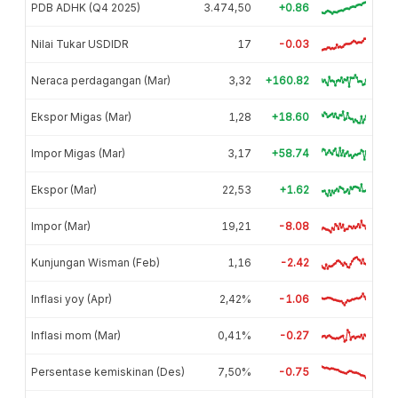
PDB ADHK (Q4 2025)
3.474,50
+0.86
Nilai Tukar USDIDR
17
-0.03
Neraca perdagangan (Mar)
3,32
+160.82
Ekspor Migas (Mar)
1,28
+18.60
Impor Migas (Mar)
3,17
+58.74
Ekspor (Mar)
22,53
+1.62
Impor (Mar)
19,21
-8.08
Kunjungan Wisman (Feb)
1,16
-2.42
Inflasi yoy (Apr)
2,42%
-1.06
Inflasi mom (Mar)
0,41%
-0.27
Persentase kemiskinan (Des)
7,50%
-0.75