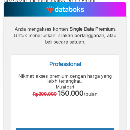
(4/2/2024), menurut analisis Drone Emprit.
Anda mengakses konten
Single Data Premium.
Untuk meneruskan, silakan berlangganan, atau
beli secara satuan.
Professional
Nikmati akses premium dengan harga yang
lebih terjangkau.
Mulai dari
150.000
Rp300.000
/bulan
A
A
A
Font
Font
Font
Kecil
Sedang
Besar