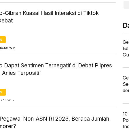
Gibran Kuasai Hasil Interaksi di Tiktok
Debat
D
AN
Ge
Be
10:56 WIB
Gu
 Dapat Sentimen Ternegatif di Debat Pilpres
, Anies Terpositif
Ge
Se
de
AN
2:15 WIB
10
a Pegawai Non-ASN RI 2023, Berapa Jumlah
Po
norer?
In