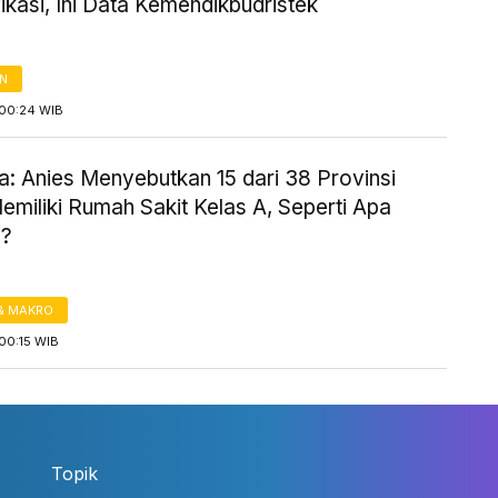
fikasi, Ini Data Kemendikbudristek
AN
00:24 WIB
a: Anies Menyebutkan 15 dari 38 Provinsi
miliki Rumah Sakit Kelas A, Seperti Apa
a?
& MAKRO
00:15 WIB
Topik