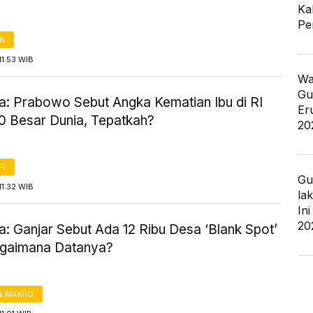
Ka
Pe
AN
1:53 WIB
Wa
Gu
a: Prabowo Sebut Angka Kematian Ibu di RI
Er
0 Besar Dunia, Tepatkah?
20
FI
Gu
1:32 WIB
la
In
20
: Ganjar Sebut Ada 12 Ribu Desa ‘Blank Spot’
Bagaimana Datanya?
& MAKRO