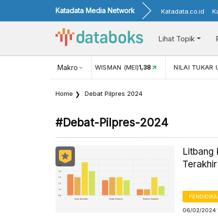
Katadata Media Network
Katadata.co.id
K
Lihat Topik
(MEI)
1,38
NILAI TUKAR USD/IDR
Makro
17.916
INFLASI YOY (JUL)
Home
Debat Pilpres 2024
#debat-Pilpres-2024
Litbang
Terakhi
PENDIDIK
06/02/2024 