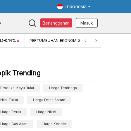
Indonesia
Q
Berlangganan
Masuk
MI
5,11%
PERTUMBUHAN EKONOMI (YOY) (Q1)
5,61%
PDB 
opik Trending
Produksi Kayu Bulat
Harga Tembaga
Nilai Tukar
Harga Emas Antam
Harga Perak
Harga Nikel
Harga Gas Alam
Harga Kedelai