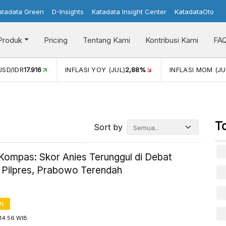
atadata Green
D-Insights
Katadata Insight Center
KatadataOto
Produk
Pricing
Tentang Kami
Kontribusi Kami
FA
2,88%
INFLASI MOM (JUL)
-0,14%
PERTUMBUHAN EKONO
T
Sort by
 Kompas: Skor Anies Terunggul di Debat
r Pilpres, Prabowo Terendah
AN
14:56 WIB