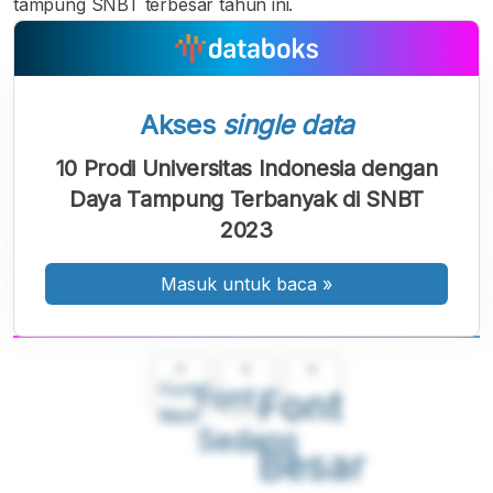
tampung SNBT terbesar tahun ini.
Akses
single data
10 Prodi Universitas Indonesia dengan
Daya Tampung Terbanyak di SNBT
2023
Masuk untuk baca
»
A
A
A
Font
Font
Font
Kecil
Sedang
Besar