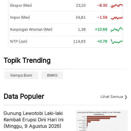
Ekspor (Mei)
23,20
-8.30
Impor (Mei)
24,81
-1.59
Kunjungan Wisman (Mei)
1,38
+10.69
NTP (Jun)
114,65
+0.76
Topik Trending
Gempa Bumi
BMKG
Data Populer
Lihat Semua
Gunung Lewotobi Laki-laki
Kembali Erupsi Dini Hari Ini
(Minggu, 9 Agustus 2026)