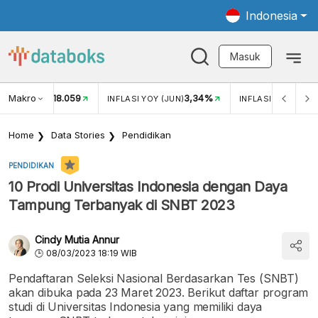
Indonesia
Masuk
Makro
18.059
3,34%
UKAR USD/IDR
INFLASI YOY (JUN)
INFLASI MOM (JUN
Home
Data Stories
Pendidikan
PENDIDIKAN
10 Prodi Universitas Indonesia dengan Daya
Tampung Terbanyak di SNBT 2023
Cindy Mutia Annur
08/03/2023 18:19 WIB
Pendaftaran Seleksi Nasional Berdasarkan Tes (SNBT)
akan dibuka pada 23 Maret 2023. Berikut daftar program
studi di Universitas Indonesia yang memiliki daya