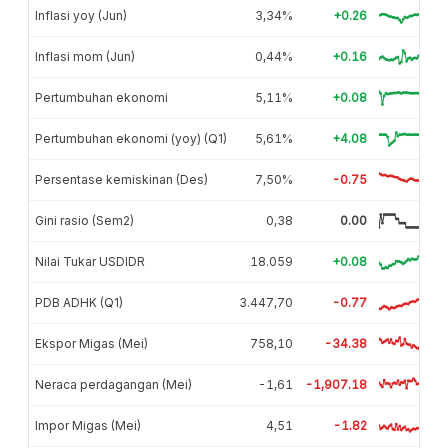
Inflasi yoy (Jun)
3,34%
+0.26
Inflasi mom (Jun)
0,44%
+0.16
Pertumbuhan ekonomi
5,11%
+0.08
Pertumbuhan ekonomi (yoy) (Q1)
5,61%
+4.08
Persentase kemiskinan (Des)
7,50%
-0.75
Gini rasio (Sem2)
0,38
0.00
Nilai Tukar USDIDR
18.059
+0.08
PDB ADHK (Q1)
3.447,70
-0.77
Ekspor Migas (Mei)
758,10
-34.38
Neraca perdagangan (Mei)
-1,61
-1,907.18
Impor Migas (Mei)
4,51
-1.82