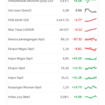
Pertumbuhan ekonomi (yoy) (Q1)
5,61%
+4.08
Gini rasio (Sem2)
0,38
0.00
PDB ADHK (Q1)
3.447,70
-0.77
Nilai Tukar USDIDR
18.027
-0.12
Neraca perdagangan (Apr)
89,10
-97.32
Ekspor Migas (Apr)
1,16
-9.81
Impor Migas (Apr)
4,60
+45.09
Ekspor (Apr)
25,30
+12.32
Impor (Apr)
25,21
+31.28
Kunjungan Wisman (Apr)
1,25
+14.75
Inflasi yoy (Mei)
3,08%
+0.66