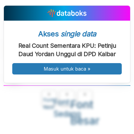
Akses
single data
Real Count Sementara KPU: Petinju
Daud Yordan Unggul di DPD Kalbar
Masuk untuk baca
»
A
A
A
Font
Font
Font
Kecil
Sedang
Besar