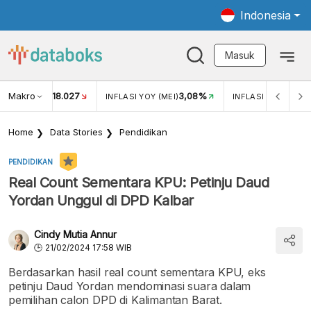
Indonesia
Masuk
Makro
18.027
3,08%
UKAR USD/IDR
INFLASI YOY (MEI)
INFLASI MOM (MEI)
Home
Data Stories
Pendidikan
PENDIDIKAN
Real Count Sementara KPU: Petinju Daud
Yordan Unggul di DPD Kalbar
Cindy Mutia Annur
21/02/2024 17:58 WIB
Berdasarkan hasil real count sementara KPU, eks
petinju Daud Yordan mendominasi suara dalam
pemilihan calon DPD di Kalimantan Barat.