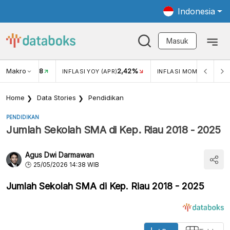
Indonesia
Masuk
Makro
18
2,42%
0,1
KAR USD/IDR
INFLASI YOY (APR)
INFLASI MOM (APR)
Home
Data Stories
Pendidikan
PENDIDIKAN
Jumlah Sekolah SMA di Kep. Riau 2018 - 2025
Agus Dwi Darmawan
25/05/2026 14:38 WIB
Jumlah Sekolah SMA di Kep. Riau 2018 - 2025