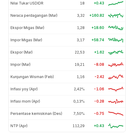
Nilai Tukar USDIDR
18
+0.43
Neraca perdagangan (Mar)
3,32
+160.82
Ekspor Migas (Mar)
1,28
+18.60
Impor Migas (Mar)
3,17
+58.74
Ekspor (Mar)
22,53
+1.62
Impor (Mar)
19,21
-8.08
Kunjungan Wisman (Feb)
1,16
-2.42
Inflasi yoy (Apr)
2,42%
-1.06
Inflasi mom (Apr)
0,13%
-0.28
Persentase kemiskinan (Des)
7,50%
-0.75
NTP (Apr)
112,29
+0.43