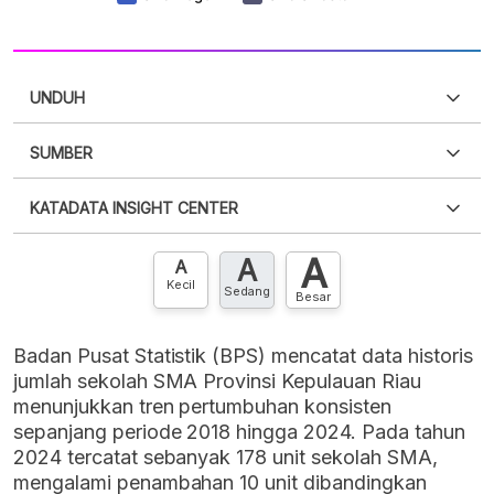
UNDUH
SUMBER
PDF
PNG
Silakan
login
untuk mengakses informasi ini
.
Belum
KATADATA INSIGHT CENTER
punya akun?
Silakan
Daftar sekarang
,
GRATIS!
XLS
EMBED
A
A
Hubungi sekarang »
A
Kecil
Sedang
Besar
Badan Pusat Statistik (BPS) mencatat data historis
jumlah sekolah SMA Provinsi Kepulauan Riau
menunjukkan tren pertumbuhan konsisten
sepanjang periode 2018 hingga 2024. Pada tahun
2024 tercatat sebanyak 178 unit sekolah SMA,
mengalami penambahan 10 unit dibandingkan