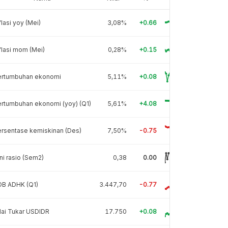
flasi yoy (Mei)
3,08%
+0.66
flasi mom (Mei)
0,28%
+0.15
ertumbuhan ekonomi
5,11%
+0.08
rtumbuhan ekonomi (yoy) (Q1)
5,61%
+4.08
rsentase kemiskinan (Des)
7,50%
-0.75
ni rasio (Sem2)
0,38
0.00
DB ADHK (Q1)
3.447,70
-0.77
lai Tukar USDIDR
17.750
+0.08