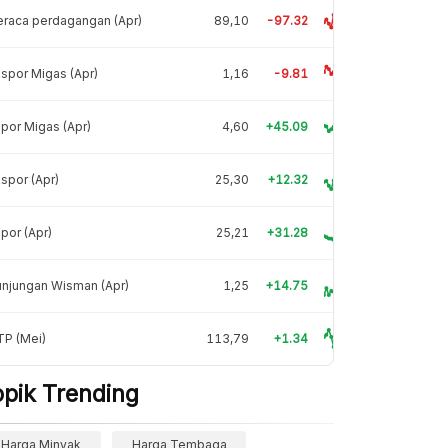
raca perdagangan (Apr)
89,10
-97.32
spor Migas (Apr)
1,16
-9.81
por Migas (Apr)
4,60
+45.09
spor (Apr)
25,30
+12.32
por (Apr)
25,21
+31.28
njungan Wisman (Apr)
1,25
+14.75
TP (Mei)
113,79
+1.34
opik Trending
Harga Minyak
Harga Tembaga