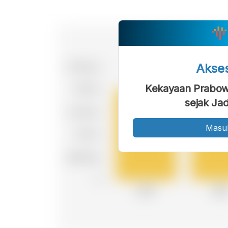
Akse
Kekayaan Prabow
sejak Ja
Masu