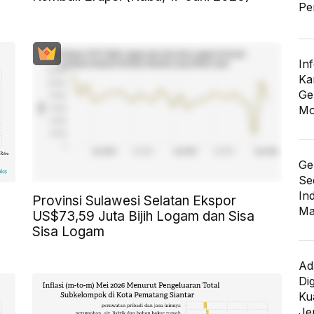
Pe
In
Ka
Ge
Mo
Ge
Se
In
Provinsi Sulawesi Selatan Ekspor
Ma
US$73,59 Juta Bijih Logam dan Sisa
Sisa Logam
Ad
Di
Kua
Je