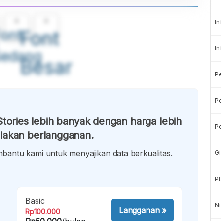
A
A
In
ont
Font
In
Sedang
Besar
P
Pe
tories lebih banyak dengan harga lebih
Pe
lakan berlangganan.
antu kami untuk menyajikan data berkualitas.
Gi
P
Basic
Ni
Langganan
»
Rp100.000
Rp50.000
/bulan