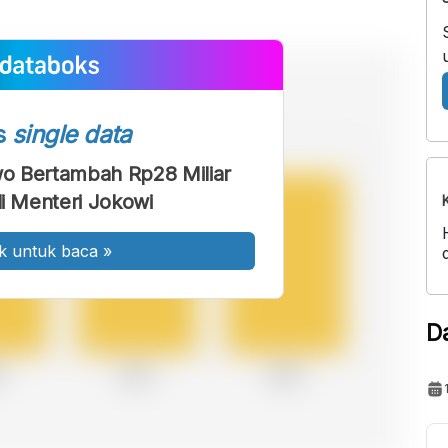
s
single data
o Bertambah Rp28 Miliar
di Menteri Jokowi
k untuk baca
»
D