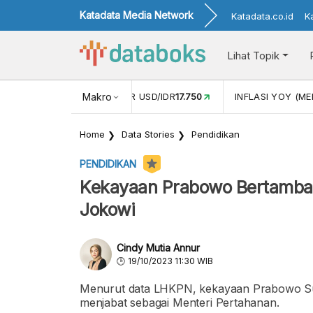
Katadata Media Network
Katadata.co.id
K
Lihat Topik
 (APR)
1,25
NILAI TUKAR USD/IDR
Makro
17.750
INFLASI YOY (MEI
Home
Data Stories
Pendidikan
PENDIDIKAN
Kekayaan Prabowo Bertambah 
Jokowi
Cindy Mutia Annur
19/10/2023 11:30 WIB
Menurut data LHKPN, kekayaan Prabowo Subi
menjabat sebagai Menteri Pertahanan.