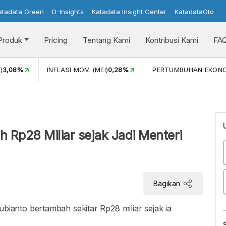
atadata Green
D-Insights
Katadata Insight Center
KatadataOto
Produk
Pricing
Tentang Kami
Kontribusi Kami
FA
)
3,08%
INFLASI MOM (MEI)
0,28%
PERTUMBUHAN EKON
Rp28 Miliar sejak Jadi Menteri
Bagikan
anto bertambah sekitar Rp28 miliar sejak ia