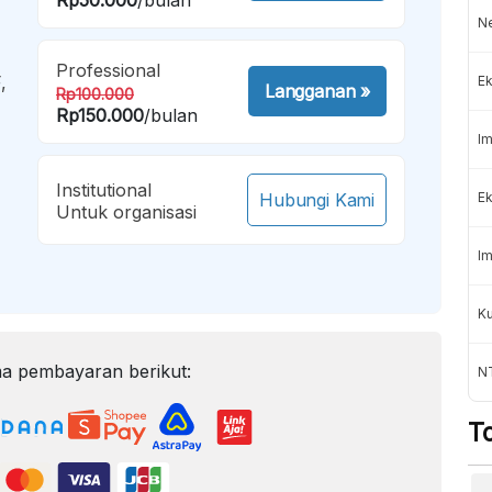
Ne
Professional
,
Ek
Langganan
»
Rp100.000
Rp150.000
/bulan
Im
Institutional
Hubungi Kami
Ek
Untuk organisasi
Im
Ku
a pembayaran berikut:
N
T