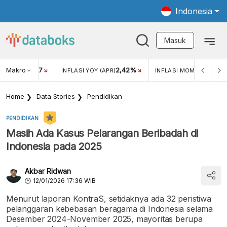
Indonesia
Masuk
Makro
17
2,42%
0,4
KAR USD/IDR
INFLASI YOY (APR)
INFLASI MOM (MAR)
Home
Data Stories
Pendidikan
PENDIDIKAN
Masih Ada Kasus Pelarangan Beribadah di
Indonesia pada 2025
Akbar Ridwan
12/01/2026 17:36 WIB
Menurut laporan KontraS, setidaknya ada 32 peristiwa
pelanggaran kebebasan beragama di Indonesia selama
Desember 2024-November 2025, mayoritas berupa