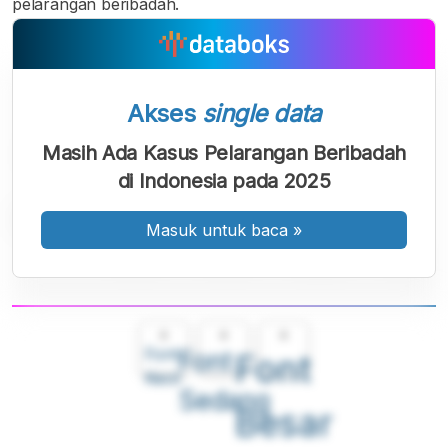
pelarangan beribadah.
Akses
single data
Masih Ada Kasus Pelarangan Beribadah
di Indonesia pada 2025
Masuk untuk baca
»
A
A
A
Font
Font
Font
Kecil
Sedang
Besar