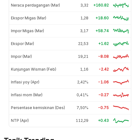
Neraca perdagangan (Mar)
3,32
+160.82
Ekspor Migas (Mar)
1,28
+18.60
Impor Migas (Mar)
3,17
+58.74
Ekspor (Mar)
22,53
+1.62
Impor (Mar)
19,21
-8.08
Kunjungan Wisman (Feb)
1,16
-2.42
Inflasi yoy (Apr)
2,42%
-1.06
Inflasi mom (Mar)
0,41%
-0.27
Persentase kemiskinan (Des)
7,50%
-0.75
NTP (Apr)
112,29
+0.43