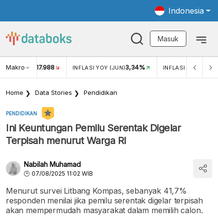
Indonesia
Masuk
Makro
17.988
3,34%
UKAR USD/IDR
INFLASI YOY (JUN)
INFLASI MOM (JUN
Home
Data Stories
Pendidikan
PENDIDIKAN
Ini Keuntungan Pemilu Serentak Digelar
Terpisah menurut Warga RI
Nabilah Muhamad
07/08/2025 11:02 WIB
Menurut survei Litbang Kompas, sebanyak 41,7%
responden menilai jika pemilu serentak digelar terpisah
akan mempermudah masyarakat dalam memilih calon.