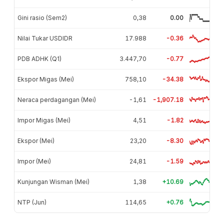
Gini rasio (Sem2)
0,38
0.00
Nilai Tukar USDIDR
17.988
-0.36
PDB ADHK (Q1)
3.447,70
-0.77
Ekspor Migas (Mei)
758,10
-34.38
Neraca perdagangan (Mei)
-1,61
-1,907.18
Impor Migas (Mei)
4,51
-1.82
Ekspor (Mei)
23,20
-8.30
Impor (Mei)
24,81
-1.59
Kunjungan Wisman (Mei)
1,38
+10.69
NTP (Jun)
114,65
+0.76