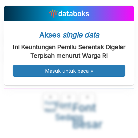
Akses
single data
Ini Keuntungan Pemilu Serentak Digelar
Terpisah menurut Warga RI
Masuk untuk baca
»
A
A
A
Font
Font
Font
Kecil
Sedang
Besar