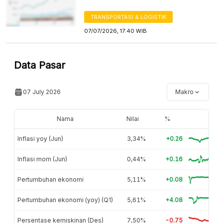
TRANSPORTASI & LOGISTIK
07/07/2026, 17:40 WIB
Data Pasar
07 July 2026
Makro
Nama
Nilai
%
Inflasi yoy (Jun)
3,34%
+0.26
Inflasi mom (Jun)
0,44%
+0.16
Pertumbuhan ekonomi
5,11%
+0.08
Pertumbuhan ekonomi (yoy) (Q1)
5,61%
+4.08
Persentase kemiskinan (Des)
7,50%
-0.75