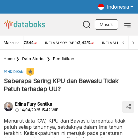
Indonesia
Masuk
Makro
17.844
2,42%
KAR USD/IDR
INFLASI YOY (APR)
INFLASI MOM (APR)
Home
Data Stories
Pendidikan
PENDIDIKAN
Seberapa Sering KPU dan Bawaslu Tidak
Patuh terhadap UU?
Erlina Fury Santika
14/04/2025 15:42 WIB
Menurut data ICW, KPU dan Bawaslu terpantau tidak
patuh setiap tahunnya, setidaknya dalam lima tahun
terakhir. Ketidakpatuhan ini merujuk pada peraturan