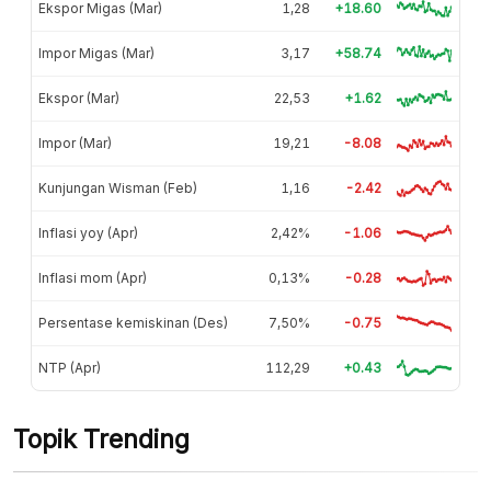
Ekspor Migas (Mar)
1,28
+18.60
Impor Migas (Mar)
3,17
+58.74
Ekspor (Mar)
22,53
+1.62
Impor (Mar)
19,21
-8.08
Kunjungan Wisman (Feb)
1,16
-2.42
Inflasi yoy (Apr)
2,42%
-1.06
Inflasi mom (Apr)
0,13%
-0.28
Persentase kemiskinan (Des)
7,50%
-0.75
NTP (Apr)
112,29
+0.43
Topik Trending