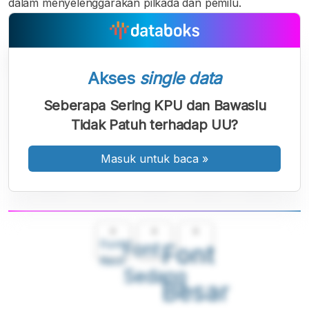
dalam menyelenggarakan pilkada dan pemilu.
Akses
single data
Seberapa Sering KPU dan Bawaslu
Tidak Patuh terhadap UU?
Masuk untuk baca
»
A
A
A
Font
Font
Font
Kecil
Sedang
Besar